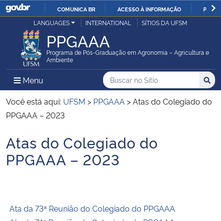
COMUNICA BR
ACESSO À INFORMAÇÃO
PARTI
Casa Civil
LANGUAGES
INTERNATIONAL
SÍTIOS DA UFSM
IR
PPGAAA
PARA
Ministério da Justiça e Segurança Pública
O
Programa de Pós-Graduação em Agronomia – Agricultura e
Ambiente
CONTEÚDO
Ministério da Defesa
Buscar no no Sítio
Busca
Busca:
Menu Principal do Sítio
Menu
Busc
Ministério das Relações Exteriores
Você está aqui:
UFSM
>
PPGAAA
>
Atas do Colegiado do
PPGAAA – 2023
Ministério da Economia
Atas do Colegiado do
Início do conteúdo
Ministério da Infraestrutura
PPGAAA – 2023
Ministério da Agricultura, Pecuária e Abastecimento
Ministério da Educação
Ata da 73ª Reunião do Colegiado do PPGAAA