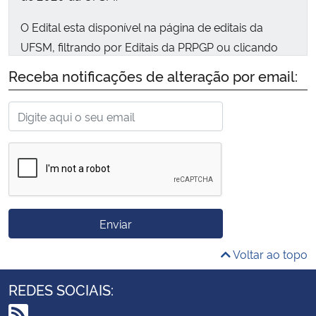
O Edital esta disponível na página de editais da
UFSM, filtrando por Editais da PRPGP ou clicando
endereço eletrônico abaixo:
Receba notificações de alteração por email:
https://www.ufsm.br/pro-
reitorias/prpgp/editais/032-2020/
A PRPGP elaborou este edital em conjunto com os
Programas/Cursos de Pós-Graduação da UFSM e
será realizado de forma totalmente remota, no qual
todo o processo seletivo será feito de forma online,
sem a exigência de atividade presencial elaborada
Enviar
pelos candidatos.
Voltar ao topo
Excepcionalmente, para estes editais publicados
durante a pandemia, esta PRPGP, considerando a
REDES SOCIAIS:
limitação imposta pela pandemia, a exigência de