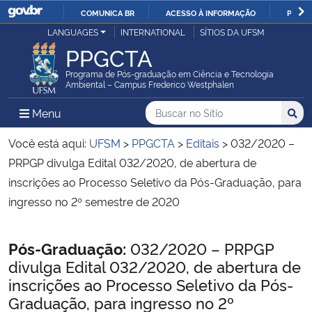
COMUNICA BR
ACESSO À INFORMAÇÃO
PARTI
Casa Civil
LANGUAGES
INTERNATIONAL
SÍTIOS DA UFSM
IR
PPGCTA
PARA
Ministério da Justiça e Segurança Pública
O
Programa de Pós-graduação em Ciência e Tecnologia
Ambiental – Campus Frederico Westphalen
CONTEÚDO
Ministério da Defesa
Buscar no no Sítio
Busca
Busca:
Menu Principal do Sítio
Menu
Busc
Ministério das Relações Exteriores
Você está aqui:
UFSM
>
PPGCTA
>
Editais
>
032/2020 –
PRPGP divulga Edital 032/2020, de abertura de
Ministério da Economia
inscrições ao Processo Seletivo da Pós-Graduação, para
ingresso no 2º semestre de 2020
Ministério da Infraestrutura
Início do conteúdo
Pós-Graduação:
032/2020 – PRPGP
Ministério da Agricultura, Pecuária e Abastecimento
divulga Edital 032/2020, de abertura de
inscrições ao Processo Seletivo da Pós-
Ministério da Educação
Graduação, para ingresso no 2º