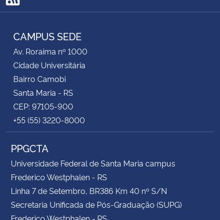
pagamento da GRU ser feita no Banco do Brasil, que
RSS
o pagamento deste boleto pelos candidatos que
CAMPUS SEDE
não tem conta neste banco poderia causaria
aglomeração nas agências bancárias, e,
Av. Roraima nº 1000
principalmente, pensando no bem estar de todos,
Cidade Universitária
retirou a obrigatoriedade do pagamento da taxa de
Bairro Camobi
inscrição deste certame.
Santa Maria - RS
CEP: 97105-900
Os cursos de Pós-Graduação deste edital são
+55 (55) 3220-8000
realizados de forma presencial, entretanto,
durante a pandemia e enquanto vigorar o Regime
PPGCTA
de Exercícios Domiciliares, o REDE (
Resolução
Universidade Federal de Santa Maria campus
024/2020
), as aulas estão sendo ministradas de
Frederico Westphalen - RS
forma remota/online e o conteúdo prático será
Linha 7 de Setembro, BR386 Km 40 nº S/N
realizado com o retorno das atividades
Secretaria Unificada de Pós-Graduação (SUPG)
acadêmicas e administrativas presenciais na
Frederico Westphalen - RS