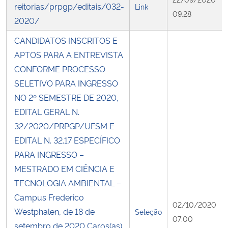
reitorias/prpgp/editais/032-
Link
09:28
2020/
Secretaria-Geral
CANDIDATOS INSCRITOS E
Secretaria de Governo
APTOS PARA A ENTREVISTA
CONFORME PROCESSO
Gabinete de Segurança Institucional
SELETIVO PARA INGRESSO
NO 2º SEMESTRE DE 2020,
Advocacia-Geral da União
EDITAL GERAL N.
32/2020/PRPGP/UFSM E
Banco Central do Brasil
EDITAL N. 32.17 ESPECÍFICO
PARA INGRESSO –
Planalto
MESTRADO EM CIÊNCIA E
TECNOLOGIA AMBIENTAL –
Campus Frederico
02/10/2020
Westphalen, de 18 de
Seleção
07:00
setembro de 2020 Caros(as)