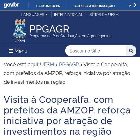
COMUNICA BR
ACESSO À INFORMAÇÃO
PARTI
Casa Civil
LANGUAGES
INTERNATIONAL
SÍTIOS DA UFSM
IR
PARA
PPGAGR
Ministério da Justiça e Segurança Pública
O
Programa de Pós-Graduação em Agronégocios
CONTEÚDO
Ministério da Defesa
Buscar no no Sítio
Busca
Busca:
Menu Principal do Sítio
Menu
Busc
Ministério das Relações Exteriores
Você está aqui:
UFSM
>
PPGAGR
>
Visita à Cooperalfa,
com prefeitos da AMZOP, reforça iniciativa por atração
Ministério da Economia
de investimentos na região
Visita à Cooperalfa, com
Ministério da Infraestrutura
Início do conteúdo
prefeitos da AMZOP, reforça
Ministério da Agricultura, Pecuária e Abastecimento
iniciativa por atração de
investimentos na região
Ministério da Educação