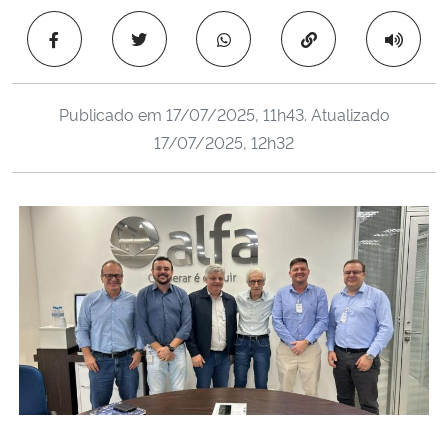
Ministério da Cidadania
Copiar para área 
Ministério da Saúde
Publicado em
17/07/2025, 11h43
. Atualizado
Ministério de Minas e Energia
17/07/2025, 12h32
Ministério da Ciência, Tecnologia, Inovações e Comunicações
Ministério do Meio Ambiente
Ministério do Turismo
Ministério do Desenvolvimento Regional
Controladoria-Geral da União
Ministério da Mulher, da Família e dos Direitos Humanos