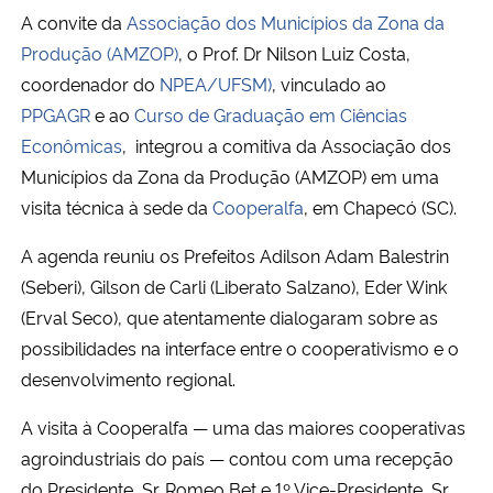
A convite da
Associação dos Municípios da Zona da
Secretaria-Geral
Produção (AMZOP)
, o Prof. Dr Nilson Luiz Costa,
coordenador do
NPEA/UFSM)
, vinculado ao
Secretaria de Governo
PPGAGR
e ao
Curso de Graduação em Ciências
Econômicas
, integrou a comitiva da Associação dos
Gabinete de Segurança Institucional
Municípios da Zona da Produção (AMZOP) em uma
visita técnica à sede da
Cooperalfa
, em Chapecó (SC).
Advocacia-Geral da União
A agenda reuniu os Prefeitos Adilson Adam Balestrin
Banco Central do Brasil
(Seberi), Gilson de Carli (Liberato Salzano), Eder Wink
(Erval Seco), que atentamente dialogaram sobre as
Planalto
possibilidades na interface entre o cooperativismo e o
desenvolvimento regional.
A visita à Cooperalfa — uma das maiores cooperativas
agroindustriais do país — contou com uma recepção
do Presidente, Sr. Romeo Bet e 1º Vice-Presidente, Sr.