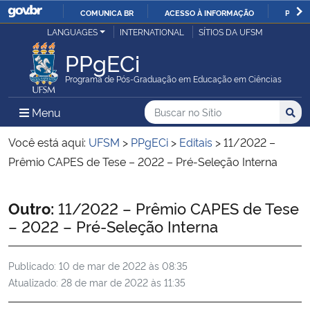
COMUNICA BR
ACESSO À INFORMAÇÃO
PARTI
Casa Civil
LANGUAGES
INTERNATIONAL
SÍTIOS DA UFSM
IR
PARA
PPgECi
Ministério da Justiça e Segurança Pública
O
Programa de Pós-Graduação em Educação em Ciências
CONTEÚDO
Ministério da Defesa
Buscar no no Sítio
Busca
Busca:
Menu Principal do Sítio
Menu
Busc
Ministério das Relações Exteriores
Você está aqui:
UFSM
>
PPgECi
>
Editais
>
11/2022 –
Prêmio CAPES de Tese – 2022 – Pré-Seleção Interna
Ministério da Economia
Início do conteúdo
Outro:
11/2022 – Prêmio CAPES de Tese
Ministério da Infraestrutura
– 2022 – Pré-Seleção Interna
Ministério da Agricultura, Pecuária e Abastecimento
Publicado:
10 de mar de 2022 às 08:35
Atualizado:
28 de mar de 2022 às 11:35
Ministério da Educação