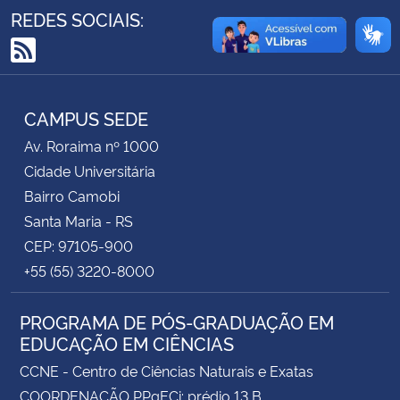
REDES SOCIAIS:
Secretaria-Geral
RSS
Secretaria de Governo
CAMPUS SEDE
Gabinete de Segurança Institucional
Av. Roraima nº 1000
Cidade Universitária
Advocacia-Geral da União
Bairro Camobi
Santa Maria - RS
Banco Central do Brasil
CEP: 97105-900
+55 (55) 3220-8000
Planalto
PROGRAMA DE PÓS-GRADUAÇÃO EM
EDUCAÇÃO EM CIÊNCIAS
CCNE - Centro de Ciências Naturais e Exatas
COORDENAÇÃO PPgECi: prédio 13 B