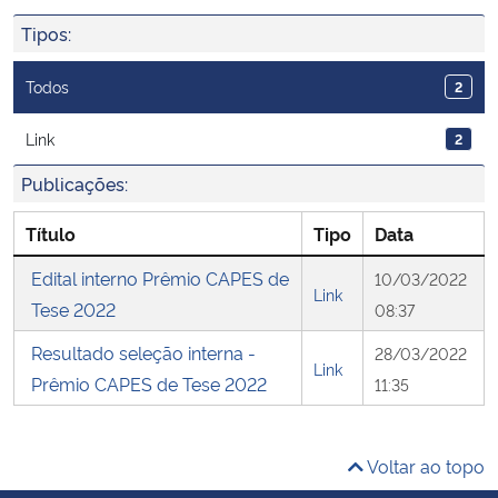
Ministério da Cidadania
Tipos:
Ministério da Saúde
Todos
2
Ministério de Minas e Energia
Link
2
Publicações:
Ministério da Ciência, Tecnologia, Inovações e Comunicações
Título
Tipo
Data
Ministério do Meio Ambiente
Edital interno Prêmio CAPES de
10/03/2022
Link
Tese 2022
08:37
Ministério do Turismo
Resultado seleção interna -
28/03/2022
Link
Ministério do Desenvolvimento Regional
Prêmio CAPES de Tese 2022
11:35
Controladoria-Geral da União
Voltar ao topo
Ministério da Mulher, da Família e dos Direitos Humanos