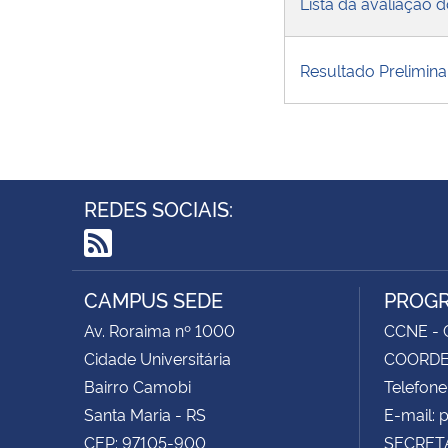
Lista da avaliação d
Resultado Prelimina
REDES SOCIAIS:
RSS
CAMPUS SEDE
PROGR
Av. Roraima nº 1000
CCNE - C
Cidade Universitária
COORDEN
Bairro Camobi
Telefone
Santa Maria - RS
E-mail:
CEP: 97105-900
SECRETA