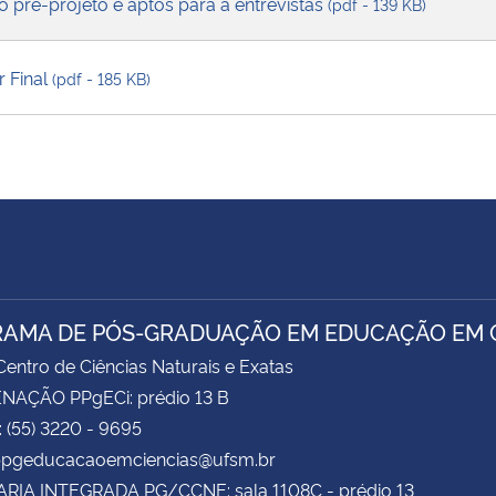
o pré-projeto e aptos para a entrevistas
(pdf - 139 KB)
r Final
(pdf - 185 KB)
AMA DE PÓS-GRADUAÇÃO EM EDUCAÇÃO EM C
entro de Ciências Naturais e Exatas
AÇÃO PPgECi: prédio 13 B
: (55) 3220 - 9695
 ppgeducacaoemciencias@ufsm.br
RIA INTEGRADA PG/CCNE: sala 1108C - prédio 13