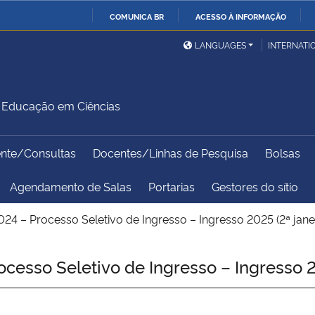
COMUNICA BR
ACESSO À INFORMAÇÃO
Ministério da Defesa
Ministério das Relações
Mini
IR
LANGUAGES
INTERNATI
Exteriores
PARA
O
Ministério da Cidadania
Ministério da Saúde
Mini
CONTEÚDO
Educação em Ciências
ente/Consultas
Docentes/Linhas de Pesquisa
Bolsas
Ministério do
Controladoria-Geral da
Mini
Desenvolvimento Regional
União
Famí
Agendamento de Salas
Portarias
Gestores do sítio
Hum
24 – Processo Seletivo de Ingresso – Ingresso 2025 (2ª jane
Advocacia-Geral da União
Banco Central do Brasil
Plan
esso Seletivo de Ingresso – Ingresso 2