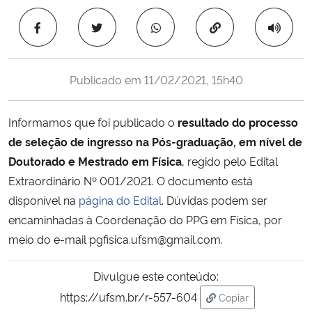
Ministério da Cidadania
Copiar para área 
Ministério da Saúde
Publicado em
11/02/2021, 15h40
Ministério de Minas e Energia
Informamos que foi publicado o
resultado do processo
Ministério da Ciência, Tecnologia, Inovações e Comunicações
de seleção de ingresso na Pós-graduação, em nível de
Doutorado e Mestrado em Física
, regido pelo Edital
Ministério do Meio Ambiente
Extraordinário Nº 001/2021. O documento está
Ministério do Turismo
disponível na
página do Edital
. Dúvidas podem ser
encaminhadas à Coordenação do PPG em Física, por
Ministério do Desenvolvimento Regional
meio do e-mail pgfisica.ufsm@gmail.com.
Controladoria-Geral da União
Divulgue este conteúdo:
https://ufsm.br/r-557-604
Copiar
Ministério da Mulher, da Família e dos Direitos Humanos