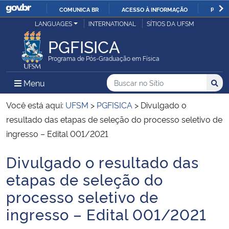
COMUNICA BR
ACESSO À INFORMAÇÃO
PARTI
Casa Civil
LANGUAGES
INTERNATIONAL
SÍTIOS DA UFSM
IR
PARA
PGFISICA
Ministério da Justiça e Segurança Pública
O
Programa de Pós-Graduação em Física
CONTEÚDO
Ministério da Defesa
Buscar no no Sítio
Busca
Busca:
Menu Principal do Sítio
Menu
Busc
Ministério das Relações Exteriores
Você está aqui:
UFSM
>
PGFISICA
>
Divulgado o
resultado das etapas de seleção do processo seletivo de
Ministério da Economia
ingresso – Edital 001/2021
Divulgado o resultado das
Ministério da Infraestrutura
Início do conteúdo
etapas de seleção do
Ministério da Agricultura, Pecuária e Abastecimento
processo seletivo de
ingresso – Edital 001/2021
Ministério da Educação