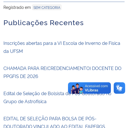
para área de trans
Registrado em
SEM CATEGORIA
Secretaria-Geral
Publicações Recentes
Secretaria de Governo
Inscrições abertas para a VI Escola de Inverno de Física
Gabinete de Segurança Institucional
da UFSM
Advocacia-Geral da União
CHAMADA PARA RE(CREDENCIAMENTO) DOCENTE DO
Banco Central do Brasil
PPGFIS DE 2026
Planalto
Edital de Seleção de Bolsista de Pós-doutorado no
Grupo de Astrofísica
EDITAL DE SELEÇÃO PARA BOLSA DE PÓS-
DOUTORADO VINCULADO AO EDITAL FAPERGS