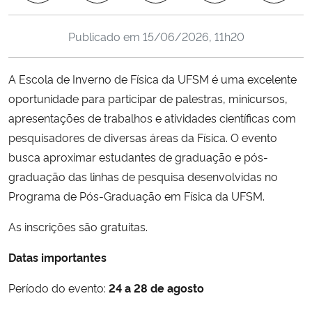
Ministério da Cidadania
Publicado em
15/06/2026, 11h20
Ministério da Saúde
A Escola de Inverno de Física da UFSM é uma excelente
Ministério de Minas e Energia
oportunidade para participar de palestras, minicursos,
apresentações de trabalhos e atividades científicas com
Ministério da Ciência, Tecnologia, Inovações e Comunicações
pesquisadores de diversas áreas da Física. O evento
busca aproximar estudantes de graduação e pós-
Ministério do Meio Ambiente
graduação das linhas de pesquisa desenvolvidas no
Programa de Pós-Graduação em Física da UFSM.
Ministério do Turismo
As inscrições são gratuitas.
Ministério do Desenvolvimento Regional
Datas importantes
Controladoria-Geral da União
Período do evento:
24 a 28 de agosto
Ministério da Mulher, da Família e dos Direitos Humanos