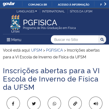
COMUNICA BR
ACESSO À INFORMAÇÃO
PARTI
Casa Civil
LANGUAGES
INTERNATIONAL
SÍTIOS DA UFSM
IR
PARA
PGFISICA
Ministério da Justiça e Segurança Pública
O
Programa de Pós-Graduação em Física
CONTEÚDO
Ministério da Defesa
Buscar no no Sítio
Busca
Busca:
Menu Principal do Sítio
Menu
Busc
Ministério das Relações Exteriores
Você está aqui:
UFSM
>
PGFISICA
>
Inscrições abertas
para a VI Escola de Inverno de Física da UFSM
Ministério da Economia
Inscrições abertas para a VI
Início do conteúdo
Ministério da Infraestrutura
Escola de Inverno de Física
da UFSM
Ministério da Agricultura, Pecuária e Abastecimento
Ministério da Educação
Copiar para área 