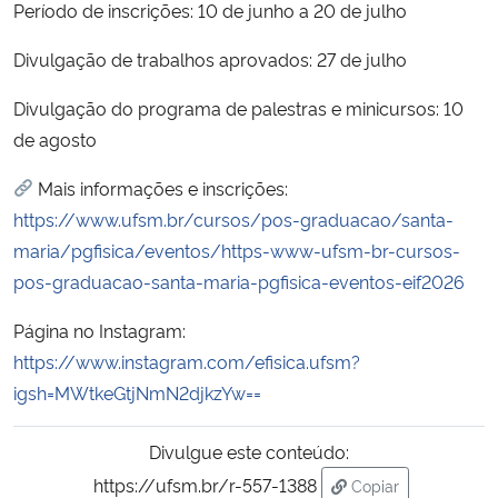
Período de inscrições: 10 de junho a 20 de julho
Secretaria-Geral
Divulgação de trabalhos aprovados: 27 de julho
Divulgação do programa de palestras e minicursos: 10
Secretaria de Governo
de agosto
Gabinete de Segurança Institucional
Mais informações e inscrições:
https://www.ufsm.br/cursos/pos-graduacao/santa-
Advocacia-Geral da União
maria/pgfisica/eventos/https-www-ufsm-br-cursos-
pos-graduacao-santa-maria-pgfisica-eventos-eif2026
Banco Central do Brasil
Página no Instagram:
Planalto
https://www.instagram.com/efisica.ufsm?
igsh=MWtkeGtjNmN2djkzYw==
Divulgue este conteúdo:
https://ufsm.br/r-557-1388
Copiar