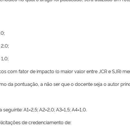
,0;
 2,0;
1,0;
s com fator de impacto (o maior valor entre JCR e SJR) me
mo da pontuação, a não ser que o docente seja o autor princ
seguinte: A1=2,5; A2=2,0; A3=1,5; A4=1,0.
licitações de credenciamento de: