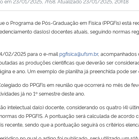
do em
23/01/2025, 7h58
. Atualizado
23/01/2025, 20h18
que o Programa de Pós-Graduação em Física (PPGFis) está re
redenciamento das(os) docentes atuais, seguindo normas 
24/02/2025 para o e-mail
pgfisica@ufsm.br
, acompanhados 
putadas as produções científicas que deverão ser considerada
página e ano. Um exemplo de planilha já preenchida pode ser
Colegiado do PPGFis em reunião que ocorrerá no mês de feve
ividades já no 1º semestre deste ano.
ção intelectual da(o) docente, considerando os quatro (4) ú
normas do PPGFIS. A pontuação será calculada de acordo com
ais recente, sendo que a pontuação seguirá os critérios elen
iódico no qual o artigo foi publicado, será utilizado um rót