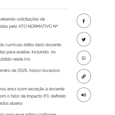
cebendo solicitações de
regidas pelo ATO NORMATIVO Nº
do currículo
lattes
da(o) docente
s para análise, incluindo, no
 obtido neste
link
.
reiro de 2025. As(os) novas(os)
Copiar para áre
ltimos anos (com exceção à docente
 o fator de impacto (FI), definido
cados abaixo:
ulo para esse artigo conforme