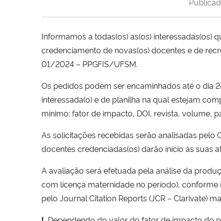
Publica
Informamos a todas(os) as(os) interessadas(os) 
credenciamento de novas(os) docentes e de rec
01/2024 – PPGFIS/UFSM.
Os pedidos podem ser encaminhados até o dia 
interessada(o) e de planilha na qual estejam com
mínimo: fator de impacto, DOI, revista, volume, 
As solicitações recebidas serão
analisadas pelo 
docentes credenciadas(os) darão início às suas at
A avaliação será efetuada pela análise da produ
com licença maternidade no período), conforme 
pelo Journal Citation Reports (JCR – Clarivate) m
I.
Dependendo do valor do fator de impacto do per