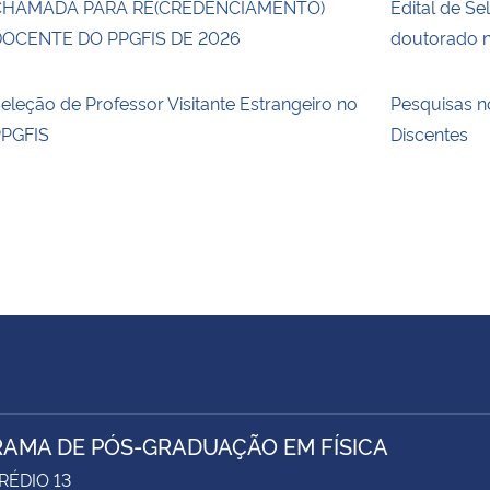
CHAMADA PARA RE(CREDENCIAMENTO)
Edital de Se
OCENTE DO PPGFIS DE 2026
doutorado n
eleção de Professor Visitante Estrangeiro no
Pesquisas 
PGFIS
Discentes
AMA DE PÓS-GRADUAÇÃO EM FÍSICA
RÉDIO 13