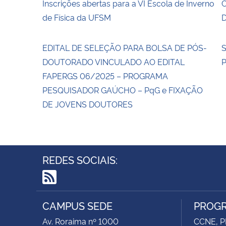
Inscrições abertas para a VI Escola de Inverno
de Física da UFSM
D
EDITAL DE SELEÇÃO PARA BOLSA DE PÓS-
S
DOUTORADO VINCULADO AO EDITAL
P
FAPERGS 06/2025 – PROGRAMA
PESQUISADOR GAÚCHO – PqG e FIXAÇÃO
DE JOVENS DOUTORES
REDES SOCIAIS:
RSS
CAMPUS SEDE
PROGR
Av. Roraima nº 1000
CCNE, P