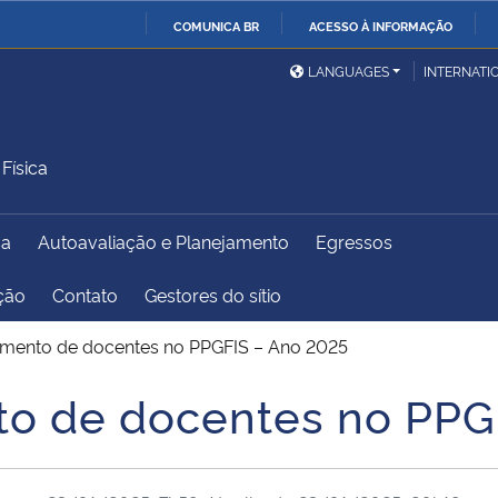
COMUNICA BR
ACESSO À INFORMAÇÃO
Ministério da Defesa
Ministério das Relações
Mini
IR
LANGUAGES
INTERNATI
Exteriores
PARA
O
Ministério da Cidadania
Ministério da Saúde
Mini
CONTEÚDO
Física
sa
Autoavaliação e Planejamento
Egressos
Ministério do
Controladoria-Geral da
Mini
Desenvolvimento Regional
União
Famí
ação
Contato
Gestores do sítio
Hum
amento de docentes no PPGFIS – Ano 2025
Advocacia-Geral da União
Banco Central do Brasil
Plan
to de docentes no PPG