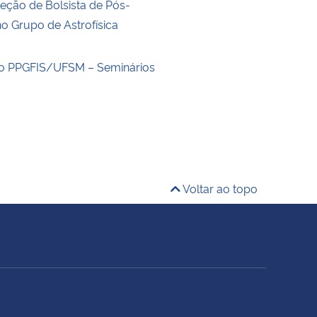
leção de Bolsista de Pós-
o Grupo de Astrofísica
no PPGFIS/UFSM – Seminários
Voltar ao topo