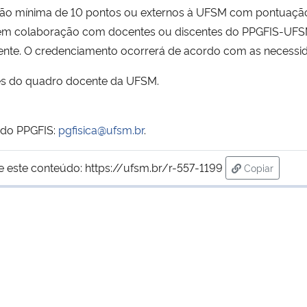
ão mínima de 10 pontos ou externos à UFSM com pontuação
em colaboração com docentes ou discentes do PPGFIS-UFS
ente. O credenciamento ocorrerá de acordo com as necessi
ntes do quadro docente da UFSM.
 do PPGFIS:
pgfisica@ufsm.br
.
e este conteúdo:
https://ufsm.br/r-557-1199
Copiar
para área de