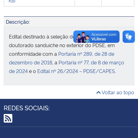
KB)
Secretaria-Geral
Descrição:
Secretaria de Governo
Edital destinado à seleção de bolsistas de
doutorado sanduíche no exterior do PDSE, em
Gabinete de Segurança Institucional
conformidade com a
Portaria nº 289, de 28 de
dezembro de 2018
, a
Portaria nº 77, de 8 de março
Advocacia-Geral da União
de 2024
e o
Edital nº 26/2024 – PDSE/CAPES
.
Banco Central do Brasil
Voltar ao topo
Planalto
REDES SOCIAIS:
RSS