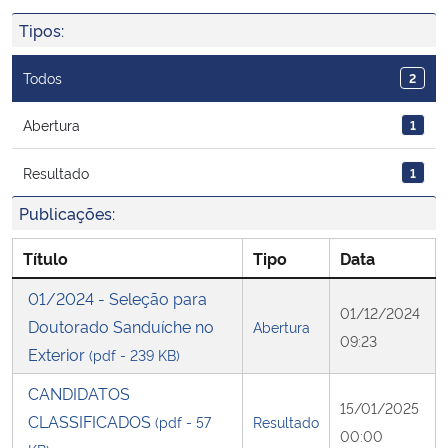
Ministério da Cidadania
Tipos:
Ministério da Saúde
Todos
2
Ministério de Minas e Energia
Abertura
1
Resultado
1
Ministério da Ciência, Tecnologia, Inovações e Comunicações
Publicações:
Ministério do Meio Ambiente
Título
Tipo
Data
Ministério do Turismo
01/2024 - Seleção para
01/12/2024
Doutorado Sanduíche no
Abertura
Ministério do Desenvolvimento Regional
09:23
Exterior
(pdf - 239 KB)
Controladoria-Geral da União
CANDIDATOS
15/01/2025
CLASSIFICADOS
(pdf - 57
Resultado
00:00
Ministério da Mulher, da Família e dos Direitos Humanos