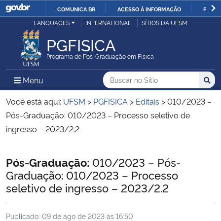
COMUNICA BR
ACESSO À INFORMAÇÃO
PARTI
Casa Civil
LANGUAGES
INTERNATIONAL
SÍTIOS DA UFSM
IR
PARA
PGFISICA
Ministério da Justiça e Segurança Pública
O
Programa de Pós-Graduação em Física
CONTEÚDO
Ministério da Defesa
Buscar no no Sítio
Busca
Busca:
Menu Principal do Sítio
Menu
Busc
Ministério das Relações Exteriores
Você está aqui:
UFSM
>
PGFISICA
>
Editais
>
010/2023 –
Pós-Graduação: 010/2023 – Processo seletivo de
Ministério da Economia
ingresso – 2023/2.2
Ministério da Infraestrutura
Início do conteúdo
Pós-Graduação:
010/2023 – Pós-
Graduação: 010/2023 – Processo
Ministério da Agricultura, Pecuária e Abastecimento
seletivo de ingresso – 2023/2.2
Ministério da Educação
Publicado:
09 de ago de 2023 às 16:50