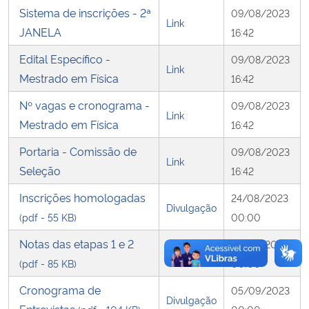
Sistema de inscrições - 2ª
09/08/2023
Link
JANELA
Secretaria-Geral
16:42
Edital Específico -
09/08/2023
Secretaria de Governo
Link
Mestrado em Física
16:42
Nº vagas e cronograma -
Gabinete de Segurança Institucional
09/08/2023
Link
Mestrado em Física
16:42
Advocacia-Geral da União
Portaria - Comissão de
09/08/2023
Link
Seleção
16:42
Banco Central do Brasil
Inscrições homologadas
24/08/2023
Divulgação
Planalto
(pdf - 55 KB)
00:00
Notas das etapas 1 e 2
29/08/2023
Resultado
(pdf - 85 KB)
00:00
Cronograma de
05/09/2023
Divulgação