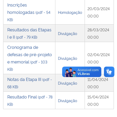
Inscrições
20/03/2024
homologadas
Secretaria-Geral
(pdf - 54
Homologação
00:00
KB)
Secretaria de Governo
Resultados das Etapas
28/03/2024
Divulgação
I e II
(pdf - 79 KB)
00:00
Gabinete de Segurança Institucional
Cronograma de
Advocacia-Geral da União
defesas de pré-projeto
02/04/2024
Divulgação
e memorial
(pdf - 103
00:00
Banco Central do Brasil
KB)
Notas da Etapa III
(pdf -
11/04/2024
Planalto
Divulgação
68 KB)
00:00
Resultado Final
(pdf - 78
15/04/2024
Divulgação
KB)
00:00