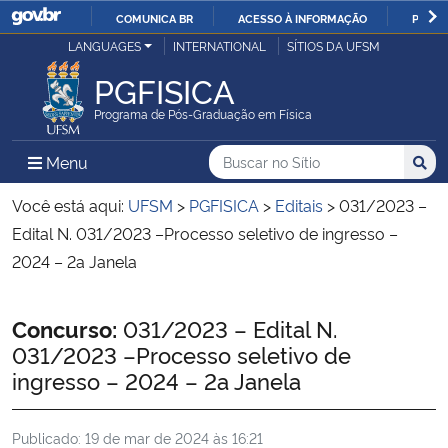
COMUNICA BR
ACESSO À INFORMAÇÃO
PARTI
Casa Civil
LANGUAGES
INTERNATIONAL
SÍTIOS DA UFSM
IR
PARA
PGFISICA
Ministério da Justiça e Segurança Pública
O
Programa de Pós-Graduação em Física
CONTEÚDO
Ministério da Defesa
Buscar no no Sítio
Busca
Busca:
Menu Principal do Sítio
Menu
Busc
Ministério das Relações Exteriores
Você está aqui:
UFSM
>
PGFISICA
>
Editais
>
031/2023 –
Edital N. 031/2023 –Processo seletivo de ingresso –
Ministério da Economia
2024 – 2a Janela
Ministério da Infraestrutura
Início do conteúdo
Concurso:
031/2023 – Edital N.
031/2023 –Processo seletivo de
Ministério da Agricultura, Pecuária e Abastecimento
ingresso – 2024 – 2a Janela
Ministério da Educação
Publicado:
19 de mar de 2024 às 16:21