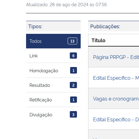
Atualizado:
28 de ago de 2024 às 07:56
Tipos:
Publicações:
Título
Todos
13
Link
6
Página PRPGP - Edit
Homologação
1
Edital Específico - 
Resultado
2
Vagas e cronogram
Retificação
1
Divulgação
3
Edital Específico -