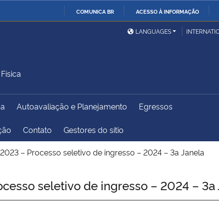
COMUNICA BR
ACESSO À INFORMAÇÃO
Ministério da Defesa
Ministério das Relações
Mini
IR
LANGUAGES
INTERNATI
Exteriores
PARA
O
Ministério da Cidadania
Ministério da Saúde
Mini
CONTEÚDO
Física
sa
Autoavaliação e Planejamento
Egressos
Ministério do
Controladoria-Geral da
Mini
Desenvolvimento Regional
União
Famí
ação
Contato
Gestores do sítio
Hum
2023 – Processo seletivo de ingresso – 2024 – 3a Janela
Advocacia-Geral da União
Banco Central do Brasil
Plan
esso seletivo de ingresso – 2024 – 3a 