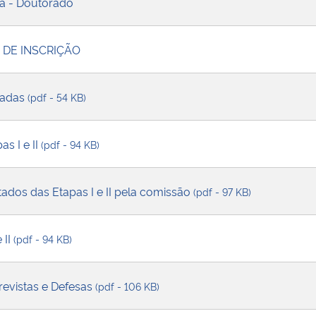
a - Doutorado
A DE INSCRIÇÃO
gadas
(pdf - 54 KB)
s I e II
(pdf - 94 KB)
tados das Etapas I e II pela comissão
(pdf - 97 KB)
 II
(pdf - 94 KB)
evistas e Defesas
(pdf - 106 KB)