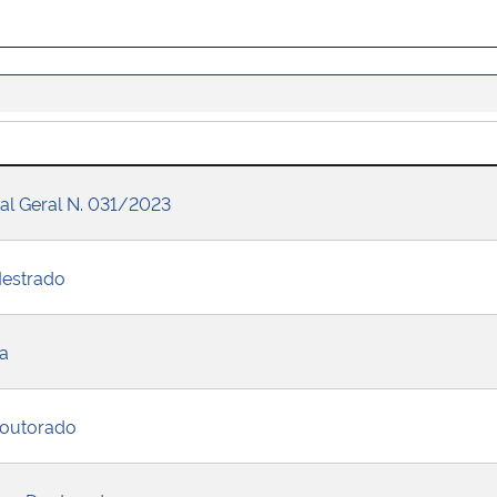
al Geral N. 031/2023
Mestrado
a
 Doutorado