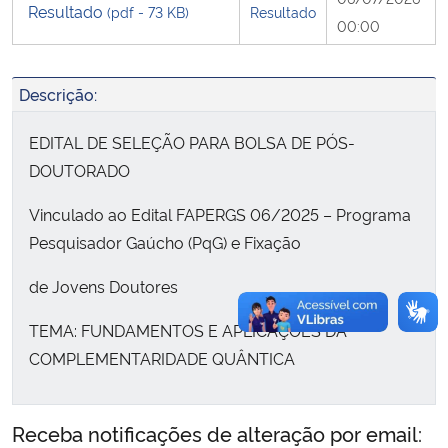
Resultado
(pdf - 73 KB)
Resultado
00:00
Secretaria-Geral
Descrição:
Secretaria de Governo
EDITAL DE SELEÇÃO PARA BOLSA DE PÓS-
Gabinete de Segurança Institucional
DOUTORADO
Advocacia-Geral da União
Vinculado ao Edital FAPERGS 06/2025 – Programa
Pesquisador Gaúcho (PqG) e Fixação
Banco Central do Brasil
de Jovens Doutores
Planalto
TEMA: FUNDAMENTOS E APLICAÇÕES DA
COMPLEMENTARIDADE QUÂNTICA
Receba notificações de alteração por email: