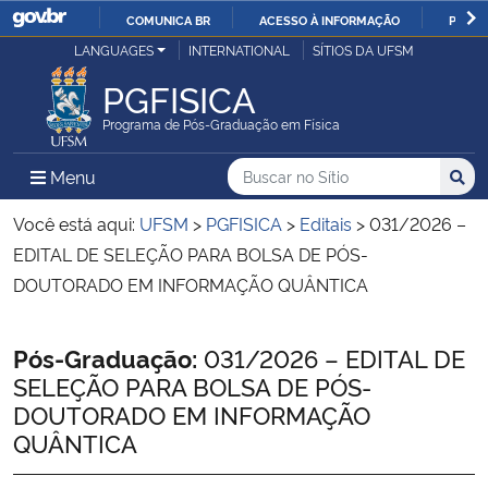
COMUNICA BR
ACESSO À INFORMAÇÃO
PARTI
Casa Civil
LANGUAGES
INTERNATIONAL
SÍTIOS DA UFSM
IR
PARA
PGFISICA
Ministério da Justiça e Segurança Pública
O
Programa de Pós-Graduação em Física
CONTEÚDO
Ministério da Defesa
Buscar no no Sítio
Busca
Busca:
Menu Principal do Sítio
Menu
Busc
Ministério das Relações Exteriores
Você está aqui:
UFSM
>
PGFISICA
>
Editais
>
031/2026 –
EDITAL DE SELEÇÃO PARA BOLSA DE PÓS-
Ministério da Economia
DOUTORADO EM INFORMAÇÃO QUÂNTICA
Ministério da Infraestrutura
Início do conteúdo
Pós-Graduação:
031/2026 – EDITAL DE
SELEÇÃO PARA BOLSA DE PÓS-
Ministério da Agricultura, Pecuária e Abastecimento
DOUTORADO EM INFORMAÇÃO
QUÂNTICA
Ministério da Educação