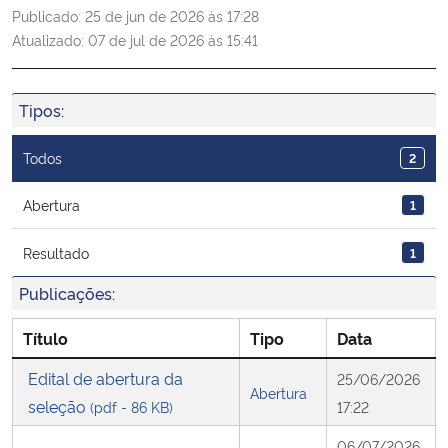
Publicado:
25 de jun de 2026 às 17:28
Ministério da Cidadania
Atualizado:
07 de jul de 2026 às 15:41
Ministério da Saúde
Tipos:
Ministério de Minas e Energia
Todos
2
Ministério da Ciência, Tecnologia, Inovações e Comunicações
Abertura
1
Ministério do Meio Ambiente
Resultado
1
Ministério do Turismo
Publicações:
Ministério do Desenvolvimento Regional
Título
Tipo
Data
Edital de abertura da
25/06/2026
Controladoria-Geral da União
Abertura
seleção
(pdf - 86 KB)
17:22
Ministério da Mulher, da Família e dos Direitos Humanos
06/07/2026