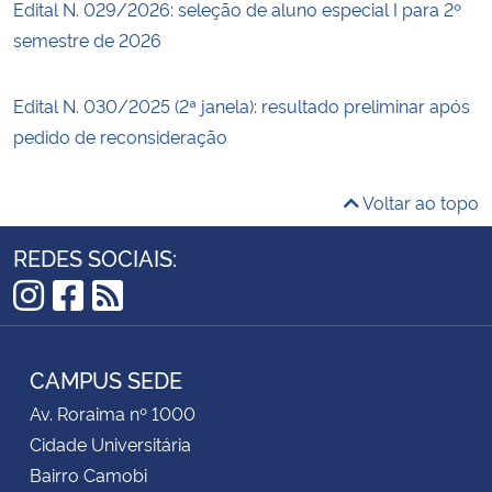
Edital N. 029/2026: seleção de aluno especial I para 2º
semestre de 2026
Edital N. 030/2025 (2ª janela): resultado preliminar após
pedido de reconsideração
Voltar ao topo
REDES SOCIAIS:
Instagram
Facebook
RSS
CAMPUS SEDE
Av. Roraima nº 1000
Cidade Universitária
Bairro Camobi