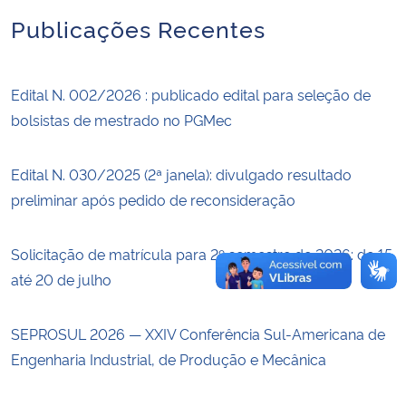
Publicações Recentes
Secretaria-Geral
Secretaria de Governo
Edital N. 002/2026 : publicado edital para seleção de
bolsistas de mestrado no PGMec
Gabinete de Segurança Institucional
Edital N. 030/2025 (2ª janela): divulgado resultado
Advocacia-Geral da União
preliminar após pedido de reconsideração
Banco Central do Brasil
Solicitação de matrícula para 2º semestre de 2026: de 15
até 20 de julho
Planalto
SEPROSUL 2026 — XXIV Conferência Sul-Americana de
Engenharia Industrial, de Produção e Mecânica