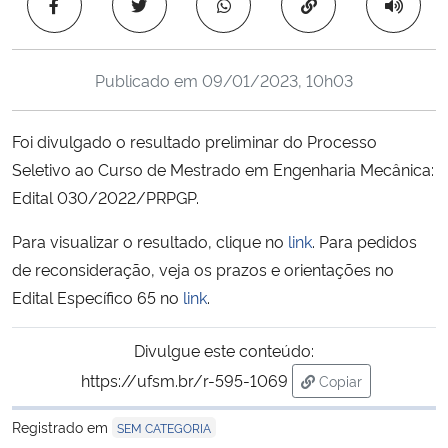
Copiar para área 
Ministério da Cidadania
Ministério da Saúde
Publicado em
09/01/2023, 10h03
Ministério de Minas e Energia
Foi divulgado o resultado preliminar do Processo
Seletivo ao Curso de Mestrado em Engenharia Mecânica:
Ministério da Ciência, Tecnologia, Inovações e Comunicações
Edital 030/2022/PRPGP.
Ministério do Meio Ambiente
Para visualizar o resultado, clique no
link
. Para pedidos
de reconsideração, veja os prazos e orientações no
Ministério do Turismo
Edital Específico 65 no
link
.
Ministério do Desenvolvimento Regional
Divulgue este conteúdo:
https://ufsm.br/r-595-1069
Copiar
Controladoria-Geral da União
para área de tran
Registrado em
SEM CATEGORIA
Ministério da Mulher, da Família e dos Direitos Humanos