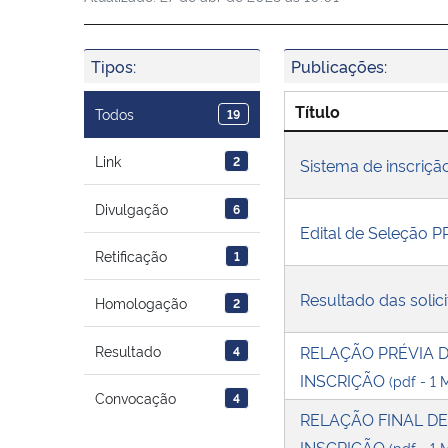
Tipos:
Publicações:
Título
Todos
19
Link
2
Sistema de inscriçã
Divulgação
6
Edital de Seleção 
Retificação
1
Resultado das solic
Homologação
2
RELAÇÃO PRÉVIA 
Resultado
4
INSCRIÇÃO
(pdf - 1 
Convocação
4
RELAÇÃO FINAL D
INSCRIÇÃO
(pdf - 1 