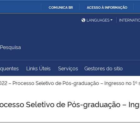
COMUNICA BR
ACESSO À INFORMAÇÃO
Ministério da Defesa
Ministério das Relações
Mini
IR
LANGUAGES
INTERNATI
Exteriores
PARA
O
Ministério da Cidadania
Ministério da Saúde
Mini
CONTEÚDO
 Pesquisa
equentes
Links Úteis
Serviços
Gestores do sítio
Ministério do
Controladoria-Geral da
Mini
Desenvolvimento Regional
União
Famí
2 – Processo Seletivo de Pós-graduação – Ingresso no 1º s
Hum
esso Seletivo de Pós-graduação – Ingr
Advocacia-Geral da União
Banco Central do Brasil
Plan