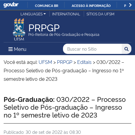
COMUNICA BR
ACESSO À INFORMAÇÃO
PARTI
Casa Civil
LANGUAGES
INTERNATIONAL
SÍTIOS DA UFSM
IR
PARA
PRPGP
Ministério da Justiça e Segurança Pública
O
Pró-Reitoria de Pós-Graduação e Pesquisa
CONTEÚDO
Ministério da Defesa
Buscar no no Sítio
Busca
Busca:
Menu Principal do Sítio
Menu
Busc
Ministério das Relações Exteriores
Você está aqui:
UFSM
>
PRPGP
>
Editais
>
030/2022 –
Processo Seletivo de Pós-graduação – Ingresso no 1º
Ministério da Economia
semestre letivo de 2023
Ministério da Infraestrutura
Início do conteúdo
Pós-Graduação:
030/2022 – Processo
Seletivo de Pós-graduação – Ingresso
Ministério da Agricultura, Pecuária e Abastecimento
no 1º semestre letivo de 2023
Ministério da Educação
Publicado:
30 de set de 2022 às 08:30