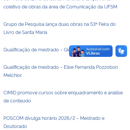
coletivo de obras da área de Comunicação da UFSM
Secretaria-Geral
Grupo de Pesquisa lança duas obras na 53ª Feira do
Secretaria de Governo
Livro de Santa Maria
Gabinete de Segurança Institucional
Qualificação de mestrado – Giovana Sibille Franco
Advocacia-Geral da União
Qualificação de mestrado – Elise Fernanda Pozzobon
Melchior
Banco Central do Brasil
Planalto
CIMID promove cursos sobre enquadramento e análise
de conteúdo
POSCOM divulga horário 2026/2 – Mestrado e
Doutorado