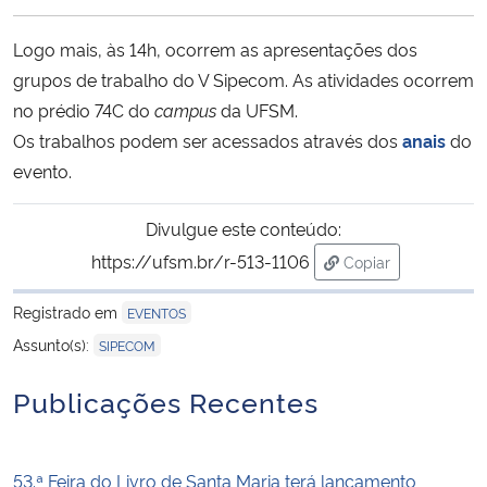
Ministério da Cidadania
Logo mais, às 14h, ocorrem as apresentações dos
Ministério da Saúde
grupos de trabalho do V Sipecom. As atividades ocorrem
no prédio 74C do
campus
da UFSM.
Ministério de Minas e Energia
Os trabalhos podem ser acessados através dos
anais
do
evento.
Ministério da Ciência, Tecnologia, Inovações e Comunicações
Divulgue este conteúdo:
Ministério do Meio Ambiente
https://ufsm.br/r-513-1106
Copiar
para área de trans
Ministério do Turismo
Registrado em
EVENTOS
Assunto(s):
SIPECOM
Ministério do Desenvolvimento Regional
Publicações Recentes
Controladoria-Geral da União
53.ª Feira do Livro de Santa Maria terá lançamento
Ministério da Mulher, da Família e dos Direitos Humanos