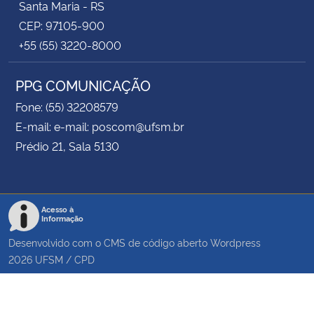
Santa Maria - RS
CEP: 97105-900
+55 (55) 3220-8000
PPG COMUNICAÇÃO
Fone: (55) 32208579
E-mail: e-mail: poscom@ufsm.br
Prédio 21, Sala 5130
Acesso à
Informação
Desenvolvido com o CMS de código aberto
Wordpress
2026
UFSM
/
CPD