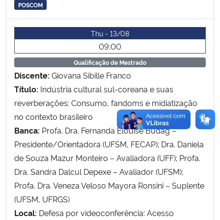
POSCOM
Secretaria-Geral
Thu - 13/08
09:00
Secretaria de Governo
Qualificação de Mestrado
Discente:
Giovana Sibille Franco
Gabinete de Segurança Institucional
Título:
Indústria cultural sul-coreana e suas
Advocacia-Geral da União
reverberações: Consumo, fandoms e midiatização
no contexto brasileiro
Banco Central do Brasil
Banca:
Profa. Dra. Fernanda Elouise Budag –
Presidente/Orientadora (UFSM, FECAP); Dra. Daniela
Planalto
de Souza Mazur Monteiro – Avaliadora (UFF); Profa.
Dra. Sandra Dalcul Depexe – Avaliador (UFSM);
Profa. Dra. Veneza Veloso Mayora Ronsini – Suplente
(UFSM, UFRGS)
Local:
Defesa por videoconferência: Acesso