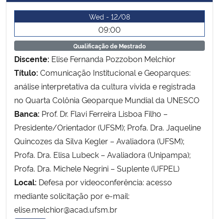
Ministério da Cidadania
Wed - 12/08
09:00
Ministério da Saúde
Qualificação de Mestrado
Discente:
Elise Fernanda Pozzobon Melchior
Ministério de Minas e Energia
Título:
Comunicação Institucional e Geoparques:
análise interpretativa da cultura vivida e registrada
Ministério da Ciência, Tecnologia, Inovações e Comunicações
no Quarta Colônia Geoparque Mundial da UNESCO
Ministério do Meio Ambiente
Banca:
Prof. Dr. Flavi Ferreira Lisboa Filho –
Presidente/Orientador (UFSM); Profa. Dra. Jaqueline
Ministério do Turismo
Quincozes da Silva Kegler – Avaliadora (UFSM);
Profa. Dra. Elisa Lubeck – Avaliadora (Unipampa);
Ministério do Desenvolvimento Regional
Profa. Dra. Michele Negrini – Suplente (UFPEL)
Local:
Defesa por videoconferência: acesso
Controladoria-Geral da União
mediante solicitação por e-mail:
elise.melchior@acad.ufsm.br
Ministério da Mulher, da Família e dos Direitos Humanos