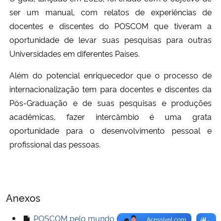
Ministério da Cidadania
ser um manual, com relatos de experiências de
docentes e discentes do POSCOM que tiveram a
Ministério da Saúde
oportunidade de levar suas pesquisas para outras
Universidades em diferentes Países.
Ministério de Minas e Energia
Além do potencial enriquecedor que o processo de
Ministério da Ciência, Tecnologia, Inovações e Comunicações
internacionalização tem para docentes e discentes da
Pós-Graduação e de suas pesquisas e produções
Ministério do Meio Ambiente
acadêmicas, fazer intercâmbio é uma grata
oportunidade para o desenvolvimento pessoal e
Ministério do Turismo
profissional das pessoas.
Ministério do Desenvolvimento Regional
Controladoria-Geral da União
Anexos
POSCOM pelo mundo (arquivo pdf, 15 MB)
Ministério da Mulher, da Família e dos Direitos Humanos