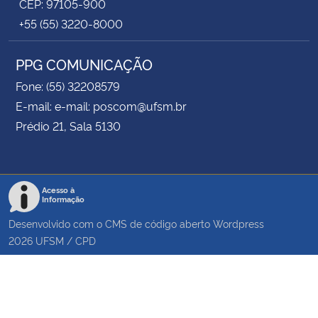
CEP: 97105-900
+55 (55) 3220-8000
PPG COMUNICAÇÃO
Fone: (55) 32208579
E-mail: e-mail: poscom@ufsm.br
Prédio 21, Sala 5130
Acesso à
Informação
Desenvolvido com o CMS de código aberto
Wordpress
2026
UFSM
/
CPD