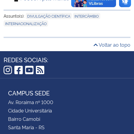
Secretaria-Geral
,
,
Assunto(s):
DIVULGAÇÃO CIENTÍFICA
INTERCÂMBIO
INTERNACIONALIZAÇÃO
Secretaria de Governo
Voltar ao topo
Gabinete de Segurança Institucional
REDES SOCIAIS:
Advocacia-Geral da União
Instagram
Facebook
YouTube
RSS
Banco Central do Brasil
CAMPUS SEDE
Planalto
Av. Roraima nº 1000
Cidade Universitária
Bairro Camobi
Santa Maria - RS