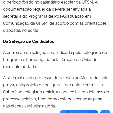
o período fixado no calendário escolar da UFSM. A
Ministério da Cidadania
documentação requerida deverá ser enviada à
secretaria do Programa de Pós-Graduação em
Ministério da Saúde
Comunicação da UFSM, de acordo com as orientações
dispostas no edital.
Ministério de Minas e Energia
Da Seleção de Candidatos
Ministério da Ciência, Tecnologia, Inovações e Comunicações
A comissão de seleção será indicada pelo colegiado do
Ministério do Meio Ambiente
Programa e homologada pela Direção da Unidade
mediante portaria.
Ministério do Turismo
A sistemática do processo de seleção ao Mestrado inclui
prova, anteprojeto de pesquisa, currículo e entrevista.
Ministério do Desenvolvimento Regional
Caberá ao colegiado definir, a cada edital, os detalhes do
Controladoria-Geral da União
processo seletivo, bem como estabelecer se alguma
das etapas será eliminatória.
Ministério da Mulher, da Família e dos Direitos Humanos