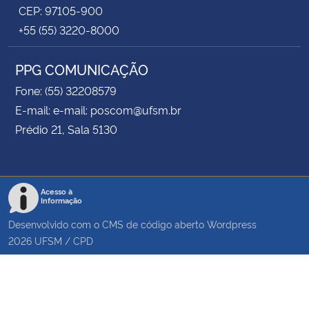
CEP: 97105-900
+55 (55) 3220-8000
PPG COMUNICAÇÃO
Fone: (55) 32208579
E-mail: e-mail: poscom@ufsm.br
Prédio 21, Sala 5130
Acesso à
Informação
Desenvolvido com o CMS de código aberto
Wordpress
2026
UFSM
/
CPD