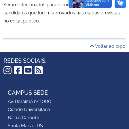
Serão selecionados para o curso de Mestrado os
candidatos que forem aprovados nas etapas previstas
Secretaria-Geral
no edital público.
Secretaria de Governo
Gabinete de Segurança Institucional
Voltar ao topo
REDES SOCIAIS:
Advocacia-Geral da União
Banco Central do Brasil
Instagram
Facebook
YouTube
RSS
Planalto
CAMPUS SEDE
Av. Roraima nº 1000
Cidade Universitária
Bairro Camobi
Santa Maria - RS