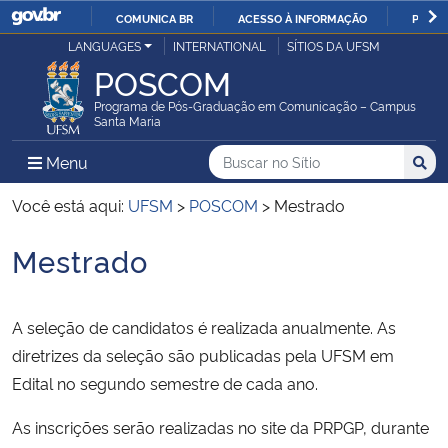
COMUNICA BR
ACESSO À INFORMAÇÃO
PARTI
Casa Civil
LANGUAGES
INTERNATIONAL
SÍTIOS DA UFSM
IR
POSCOM
PARA
Ministério da Justiça e Segurança Pública
O
Programa de Pós-Graduação em Comunicação – Campus
Santa Maria
CONTEÚDO
Ministério da Defesa
Buscar no no Sítio
Busca
Busca:
Menu Principal do Sítio
Menu
Busc
Ministério das Relações Exteriores
Você está aqui:
UFSM
>
POSCOM
>
Mestrado
Mestrado
Ministério da Economia
Início do conteúdo
Ministério da Infraestrutura
A seleção de candidatos é realizada anualmente. As
diretrizes da seleção são publicadas pela UFSM em
Ministério da Agricultura, Pecuária e Abastecimento
Edital no segundo semestre de cada ano.
Ministério da Educação
As inscrições serão realizadas no site da PRPGP, durante