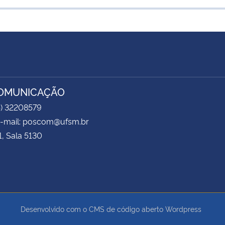
COMUNICAÇÃO
5) 32208579
 e-mail: poscom@ufsm.br
1, Sala 5130
Desenvolvido com o CMS de código aberto
Wordpress