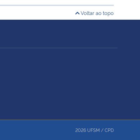
Voltar ao topo
2026
UFSM
/
CPD