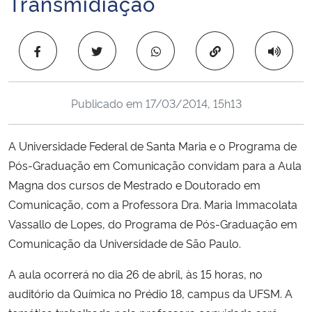
Transmidiação
Ministério da Cidadania
Copiar para área 
Ministério da Saúde
Ministério de Minas e Energia
Publicado em
17/03/2014, 15h13
Ministério da Ciência, Tecnologia, Inovações e Comunicações
A Universidade Federal de Santa Maria e o Programa de
Ministério do Meio Ambiente
Pós-Graduação em Comunicação convidam para a Aula
Magna dos cursos de Mestrado e Doutorado em
Ministério do Turismo
Comunicação, com a Professora Dra. Maria Immacolata
Vassallo de Lopes, do Programa de Pós-Graduação em
Ministério do Desenvolvimento Regional
Comunicação da Universidade de São Paulo.
Controladoria-Geral da União
A aula ocorrerá no dia 26 de abril, às 15 horas, no
auditório da Química no Prédio 18, campus da UFSM. A
Ministério da Mulher, da Família e dos Direitos Humanos