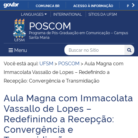
COMUNICA BR
ACESSO À INFORMAÇÃO
PARTI
Casa Civil
LANGUAGES
INTERNATIONAL
SÍTIOS DA UFSM
IR
POSCOM
PARA
Ministério da Justiça e Segurança Pública
O
Programa de Pós-Graduação em Comunicação – Campus
Santa Maria
CONTEÚDO
Ministério da Defesa
Buscar no no Sítio
Busca
Busca:
Menu Principal do Sítio
Menu
Busc
Ministério das Relações Exteriores
Você está aqui:
UFSM
>
POSCOM
>
Aula Magna com
Immacolata Vassallo de Lopes – Redefinindo a
Ministério da Economia
Recepção: Convergência e Transmidiação
Aula Magna com Immacolata
Ministério da Infraestrutura
Início do conteúdo
Vassallo de Lopes –
Ministério da Agricultura, Pecuária e Abastecimento
Redefinindo a Recepção:
Convergência e
Ministério da Educação