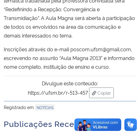
temática trabalhada pela professora convidada será
“Redefinindo a Recepção: Convergência e
Secretaria-Geral
Transmidiação”. A Aula Magna será aberta à participação
de todos os envolvidos na área da comunicação e
Secretaria de Governo
demais interessados no tema.
Gabinete de Segurança Institucional
Inscrições através do e-mail poscom.ufsm@gmail.com
,
escrevendo no assunto “Aula Magna 2013” e informando
Advocacia-Geral da União
nome completo, instituição de ensino e curso.
Banco Central do Brasil
Divulgue este conteúdo:
https://ufsm.br/r-513-457
Copiar
Planalto
para área de trans
Registrado em
NOTÍCIAS
Publicações Recentes