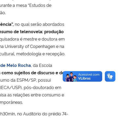
, durante a mesa “Estudos de
ão.
ência”,
no qual serão abordados
nsumo de telenovela: produção
squisadora é mestre e doutora em
a University of Copenhagen e na
ultural, metodologia e recepção.
 de Melo Rocha
, da Escola
s como sujeitos de discurso e de
nsumo da ESPM/SP, possui
o (ECA/USP), pós-doutorado em
uisa as relações entre consumo e
ntemporâneas.
10h30min, no Auditório do prédio 74-