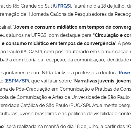
al do Rio Grande do Sul (
UFRGS
), falará no dia 18 de julho
ogramação da II Jornada Gaúcha de Pesquisadores da Recepç
ainel “
Jovem e consumo midiático em tempos de converg
seus alunos na UFRGS, com destaque para
“Circulação e co
 e consumo midiático em tempos de convergência
”. A pe
 São Paulo (PUC/SP), com pós-doutorado em Comunicação n
balha com teoria da recepção, da comunicação, identidade c
s juntamente com Nilda Jacks é a professora doutora
Rose
o (
ESPM/SP
), que vai falar sobre “
Narrativas juvenis: joven
grama de Pós-Graduação em Comunicação e Práticas de Co
cola de Comunicação e Artes da Universidade de São Paul
niversidade Católica de São Paulo (PUC/SP). Atualmente pesq
culturas juvenis brasileiras e as políticas de visibilidade co
mo
” será realizada na manhã do dia 18 de julho, a partir das 