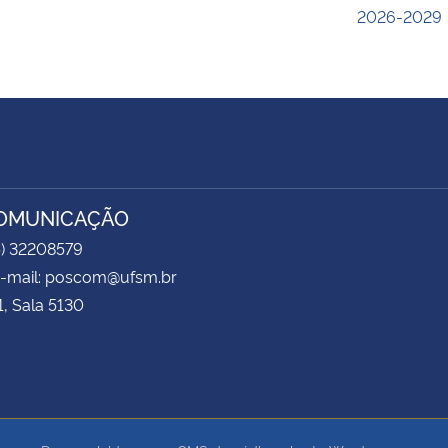
2026-2029
COMUNICAÇÃO
5) 32208579
 e-mail: poscom@ufsm.br
1, Sala 5130