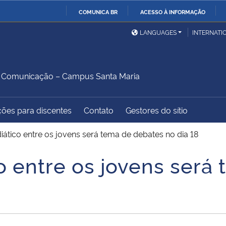
COMUNICA BR
ACESSO À INFORMAÇÃO
Ministério da Defesa
Ministério das Relações
Mini
IR
LANGUAGES
INTERNATI
Exteriores
PARA
O
Ministério da Cidadania
Ministério da Saúde
Mini
CONTEÚDO
 Comunicação – Campus Santa Maria
ções para discentes
Contato
Gestores do sítio
Ministério do
Controladoria-Geral da
Mini
Desenvolvimento Regional
União
Famí
tico entre os jovens será tema de debates no dia 18
Hum
 entre os jovens será
Advocacia-Geral da União
Banco Central do Brasil
Plan