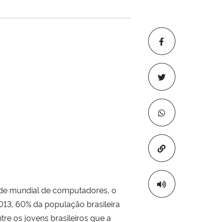
Copiar para áre
ede mundial de computadores, o
13, 60% da população brasileira
re os jovens brasileiros que a