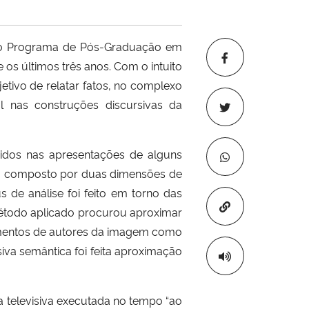
pelo Programa de Pós-Graduação em
os últimos três anos. Com o intuito
jetivo de relatar fatos, no complexo
al nas construções discursivas da
vidos nas apresentações de alguns
ioso composto por duas dimensões de
 de análise foi feito em torno das
Copiar para áre
étodo aplicado procurou aproximar
amentos de autores da imagem como
iva semântica foi feita aproximação
a televisiva executada no tempo “ao