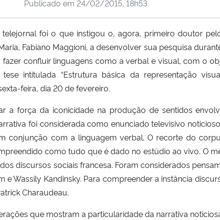
Publicado em
24/02/2015, 18h53
telejornal foi o que instigou o, agora, primeiro doutor 
ria, Fabiano Maggioni, a desenvolver sua pesquisa durante 
a fazer confluir linguagens como a verbal e visual, com o ob
 tese intitulada “Estrutura básica da representação visu
exta-feira, dia 20 de fevereiro.
r a força da iconicidade na produção de sentidos envol
a narrativa foi considerada como enunciado televisivo notic
 em conjunção com a linguagem verbal. O recorte do corpus
ompreendido como tudo que é dado no estúdio ao vivo. O m
 dos discursos sociais francesa. Foram considerados pens
m e Wassily Kandinsky. Para compreender a instância discurs
Patrick Charaudeau.
rações que mostram a particularidade da narrativa noticios