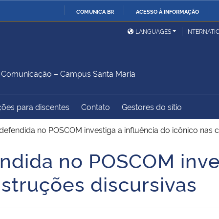
COMUNICA BR
ACESSO À INFORMAÇÃO
Ministério da Defesa
Ministério das Relações
Mini
IR
LANGUAGES
INTERNATI
Exteriores
PARA
O
Ministério da Cidadania
Ministério da Saúde
Mini
CONTEÚDO
 Comunicação – Campus Santa Maria
ções para discentes
Contato
Gestores do sítio
Ministério do
Controladoria-Geral da
Mini
Desenvolvimento Regional
União
Famí
 defendida no POSCOM investiga a influência do icônico nas 
Hum
endida no POSCOM inves
Advocacia-Geral da União
Banco Central do Brasil
Plan
struções discursivas