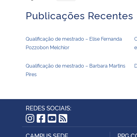
Publicações Recentes
Qualificação de mestrado – Elise Fernanda
C
Pozzobon Melchior
e
Qualificação de mestrado – Barbara Martins
D
Pires
REDES SOCIAIS:
Instagram
Facebook
YouTube
RSS
CAMPUS SEDE
PPG 