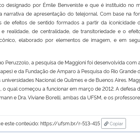
ico designado por Émile Benveniste e que é instituído no
a narrativa de apresentação do telejornal. Com base na fo
pos de efeitos de sentido formados a partir da iconicida
e e realidade, de centralidade, de transitoriedade e o efei
icônico, elaborado por elementos de imagem, e em segu
no Peruzzolo, a pesquisa de Maggioni foi desenvolvida com 
Capes) e da Fundação de Amparo à Pesquisa do Rio Grande d
universidades Nacional de Quilmes e de Buenos Aires. Maggi
 o qual começou a funcionar em março de 2012. A defesa 
mann e Dra. Viviane Borelli, ambas da UFSM, e os professore
e este conteúdo:
https://ufsm.br/r-513-415
Copiar
para área de