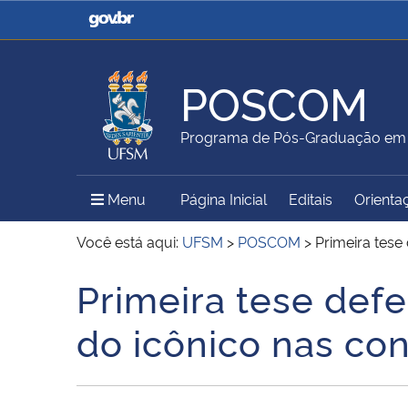
Casa Civil
Ministério da Justiça e
Segurança Pública
POSCOM
Ministério da Agricultura,
Ministério da Educação
Programa de Pós-Graduação em
Pecuária e Abastecimento
Menu Principal do Sítio
Menu
Página Inicial
Editais
Orienta
Ministério do Meio Ambiente
Ministério do Turismo
Você está aqui:
UFSM
>
POSCOM
>
Primeira tese
Primeira tese def
Início do conteúdo
Secretaria de Governo
Gabinete de Segurança
do icônico nas con
Institucional