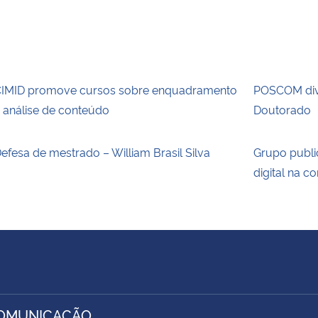
IMID promove cursos sobre enquadramento
POSCOM div
 análise de conteúdo
Doutorado
efesa de mestrado – William Brasil Silva
Grupo publi
digital na 
COMUNICAÇÃO