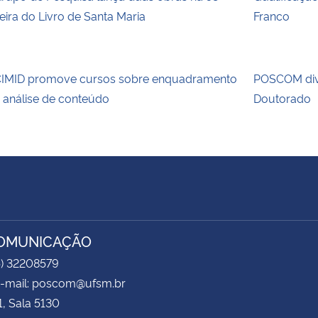
eira do Livro de Santa Maria
Franco
IMID promove cursos sobre enquadramento
POSCOM div
 análise de conteúdo
Doutorado
COMUNICAÇÃO
5) 32208579
 e-mail: poscom@ufsm.br
1, Sala 5130