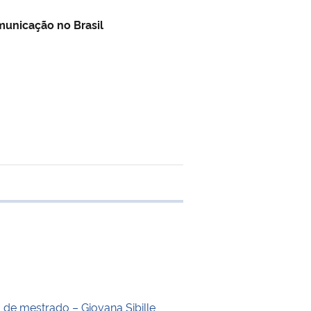
municação no Brasil
 transferência
 de mestrado – Giovana Sibille