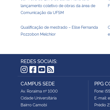
lançamento coletivo de obras da área de
F
Comunicação da UFSM
Qualificação de mestrado – Elise Fernanda
C
Pozzobon Melchior
e
REDES SOCIAIS:
Instagram
Facebook
YouTube
RSS
CAMPUS SEDE
PPG 
Av. Roraima nº 1000
Fone: (5
Cidade Universitária
E-mail:
Bairro Camobi
Prédio 2