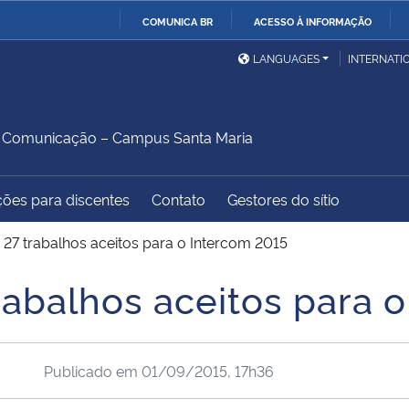
COMUNICA BR
ACESSO À INFORMAÇÃO
Ministério da Defesa
Ministério das Relações
Mini
IR
LANGUAGES
INTERNATI
Exteriores
PARA
O
Ministério da Cidadania
Ministério da Saúde
Mini
CONTEÚDO
 Comunicação – Campus Santa Maria
ções para discentes
Contato
Gestores do sítio
Ministério do
Controladoria-Geral da
Mini
Desenvolvimento Regional
União
Famí
7 trabalhos aceitos para o Intercom 2015
Hum
balhos aceitos para o
Advocacia-Geral da União
Banco Central do Brasil
Plan
Publicado em
01/09/2015, 17h36