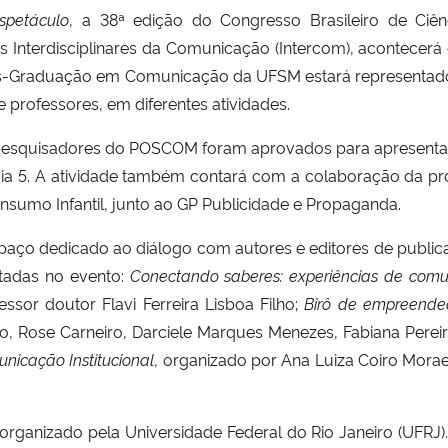
spetáculo
, a 38ª edição do Congresso Brasileiro de Ci
 Interdisciplinares da Comunicação (Intercom), acontecerá 
Pós-Graduação em Comunicação da UFSM estará representado
professores, em diferentes atividades.
los pesquisadores do POSCOM foram aprovados para apresent
ia 5. A atividade também contará com a colaboração da pro
sumo Infantil, junto ao GP Publicidade e Propaganda.
ço dedicado ao diálogo com autores e editores de publica
tadas no evento:
Conectando saberes: experiências de com
essor doutor Flavi Ferreira Lisboa Filho;
Birô de empreended
ilho, Rose Carneiro, Darciele Marques Menezes, Fabiana Per
nicação Institucional
, organizado por Ana Luiza Coiro Moraes,
rganizado pela Universidade Federal do Rio Janeiro (UFRJ).