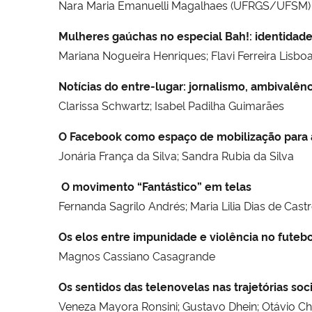
Nara Maria Emanuelli Magalhaes (UFRGS/UFSM)
Mulheres gaúchas no especial Bah!: identidad
Mariana Nogueira Henriques; Flavi Ferreira Lisboa
Notícias do entre-lugar: jornalismo, ambivalênc
Clarissa Schwartz; Isabel Padilha Guimarães
O Facebook como espaço de mobilização para a
Jonária França da Silva; Sandra Rubia da Silva
O movimento “Fantástico” em telas
Fernanda Sagrilo Andrés; Maria Lilia Dias de Cast
Os elos entre impunidade e violência no futebo
Magnos Cassiano Casagrande
Os sentidos das telenovelas nas trajetórias so
Veneza Mayora Ronsini; Gustavo Dhein; Otávio Ch