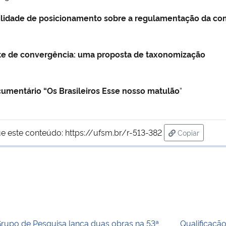
sibilidade de posicionamento sobre a regulamentação da co
nte de convergência: uma proposta de taxonomização
cumentário “Os Brasileiros Esse nosso matulão
”
e este conteúdo:
https://ufsm.br/r-513-382
Copiar
para área de
rupo de Pesquisa lança duas obras na 53ª
Qualificação