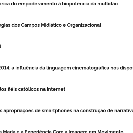
órica do empoderamento à biopotência da multidão
tégias dos Campos Midiático e Organizacional
l
014: a influência da linguagem cinematográfica nos dispos
os fiéis católicos na internet
as apropriações de smartphones na construção de narrativ
nta Maria e a Experiência Com a Imagem em Movimento