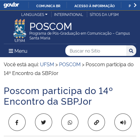
COMUNICA BR
ACESSO À INFORMAÇÃO
PARTI
Casa Civil
LANGUAGES
INTERNATIONAL
SÍTIOS DA UFSM
IR
POSCOM
PARA
Ministério da Justiça e Segurança Pública
O
Programa de Pós-Graduação em Comunicação – Campus
Santa Maria
CONTEÚDO
Ministério da Defesa
Buscar no no Sítio
Busca
Busca:
Menu Principal do Sítio
Menu
Busc
Ministério das Relações Exteriores
Você está aqui:
UFSM
>
POSCOM
>
Poscom participa do
14º Encontro da SBPJor
Ministério da Economia
Poscom participa do 14º
Início do conteúdo
Ministério da Infraestrutura
Encontro da SBPJor
Ministério da Agricultura, Pecuária e Abastecimento
Copiar para área 
Ministério da Educação