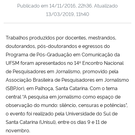
Publicado em
14/11/2016, 22h36
. Atualizado
Ministério da Cidadania
13/03/2019, 11h40
Ministério da Saúde
Trabalhos produzidos por docentes, mestrandos,
Ministério de Minas e Energia
doutorandos, pós-doutorandos e egressos do
Ministério da Ciência, Tecnologia, Inovações e Comunicações
Programa de Pós-Graduação em Comunicação da
UFSM foram apresentados no 14º Encontro Nacional
Ministério do Meio Ambiente
de Pesquisadores em Jornalismo, promovido pela
Associação Brasileira de Pesquisadores em Jornalismo
Ministério do Turismo
(SBPJor), em Palhoça, Santa Catarina. Com o tema
central “A pesquisa em jornalismo como espaço de
Ministério do Desenvolvimento Regional
observação do mundo: silêncio, censuras e potências”,
o evento foi realizado pela Universidade do Sul de
Controladoria-Geral da União
Santa Catarina (Unisul), entre os dias 9 e 11 de
novembro.
Ministério da Mulher, da Família e dos Direitos Humanos