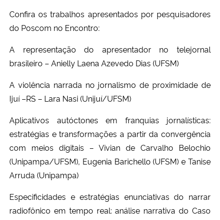
Confira os trabalhos apresentados por pesquisadores
Secretaria-Geral
do Poscom no Encontro:
A representação do apresentador no telejornal
Secretaria de Governo
brasileiro – Anielly Laena Azevedo Dias (UFSM)
Gabinete de Segurança Institucional
A violência narrada no jornalismo de proximidade de
Ijuí –RS – Lara Nasi (Unijuí/UFSM)
Advocacia-Geral da União
Aplicativos autóctones em franquias jornalísticas:
Banco Central do Brasil
estratégias e transformações a partir da convergência
com meios digitais – Vivian de Carvalho Belochio
Planalto
(Unipampa/UFSM), Eugenia Barichello (UFSM) e Tanise
Arruda (Unipampa)
Especificidades e estratégias enunciativas do narrar
radiofônico em tempo real: análise narrativa do Caso