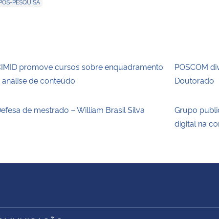
POS-PESQUISA
IMID promove cursos sobre enquadramento
POSCOM div
 análise de conteúdo
Doutorado
efesa de mestrado – William Brasil Silva
Grupo publi
digital na 