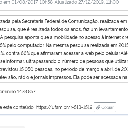
do em
01/08/2017, 10h58
. Atualizado
27/12/2019, 11h00
alizada pela Secretaria Federal de Comunicação, realizada e
pesquisa, que é realizada todos os anos, faz um levantamento
A pesquisa aponta que a mobilidade no acesso à internet cre
 e 65% pelo computador. Na mesma pesquisa realizada em 20
71%, contra 66% que afirmaram acessar a web pelo celular.A
ra se informar, ultrapassando o número de pessoas que utili
entrevistou 15.050 pessoas, no período de março a abril de 2
levisão, rádio e jornais impressos. Ela pode ser acessada na
e este conteúdo:
https://ufsm.br/r-513-1519
Copiar
para área de