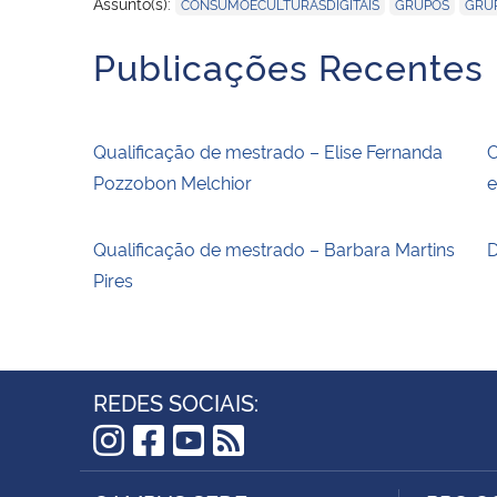
,
,
Assunto(s):
CONSUMOECULTURASDIGITAIS
GRUPOS
GRU
Publicações Recentes
Qualificação de mestrado – Elise Fernanda
C
Pozzobon Melchior
e
Qualificação de mestrado – Barbara Martins
D
Pires
REDES SOCIAIS:
Instagram
Facebook
YouTube
RSS