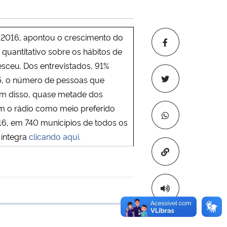
m 2016, apontou o crescimento do
 quantitativo sobre os hábitos de
sceu. Dos entrevistados, 91%
15, o número de pessoas que
lém disso, quase metade dos
zam o rádio como meio preferido
016, em 740 municípios de todos os
 íntegra
clicando aqui.
Copiar para áre
 transferência