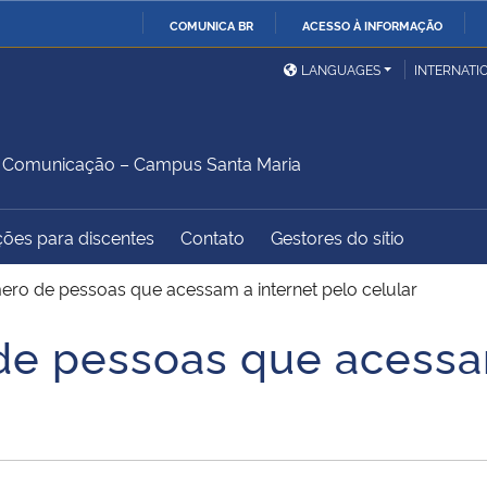
COMUNICA BR
ACESSO À INFORMAÇÃO
Ministério da Defesa
Ministério das Relações
Mini
IR
LANGUAGES
INTERNATI
Exteriores
PARA
O
Ministério da Cidadania
Ministério da Saúde
Mini
CONTEÚDO
 Comunicação – Campus Santa Maria
ções para discentes
Contato
Gestores do sítio
Ministério do
Controladoria-Geral da
Mini
Desenvolvimento Regional
União
Famí
ro de pessoas que acessam a internet pelo celular
Hum
e pessoas que acessam
Advocacia-Geral da União
Banco Central do Brasil
Plan