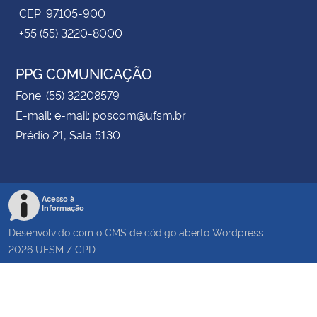
CEP: 97105-900
+55 (55) 3220-8000
PPG COMUNICAÇÃO
Fone: (55) 32208579
E-mail: e-mail: poscom@ufsm.br
Prédio 21, Sala 5130
Acesso à
Informação
Desenvolvido com o CMS de código aberto
Wordpress
2026
UFSM
/
CPD