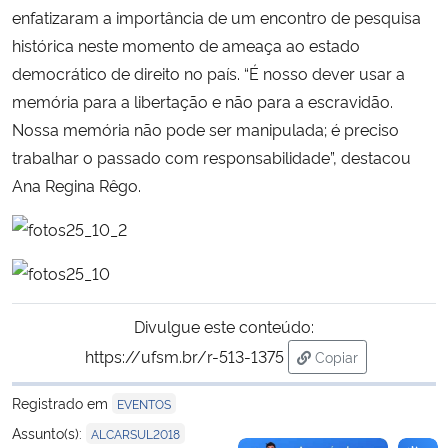
enfatizaram a importância de um encontro de pesquisa
histórica neste momento de ameaça ao estado
Secretaria-Geral
democrático de direito no país. “É nosso dever usar a
memória para a libertação e não para a escravidão.
Secretaria de Governo
Nossa memória não pode ser manipulada; é preciso
Gabinete de Segurança Institucional
trabalhar o passado com responsabilidade”, destacou
Ana Regina Rêgo.
Advocacia-Geral da União
Banco Central do Brasil
Planalto
Divulgue este conteúdo:
https://ufsm.br/r-513-1375
Copiar
para área de trans
Registrado em
EVENTOS
Assunto(s):
ALCARSUL2018