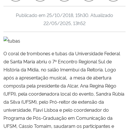
Ministério da Cidadania
Publicado em
25/10/2018, 15h30
. Atualizado
Ministério da Saúde
22/05/2025, 13h52
Ministério de Minas e Energia
Ministério da Ciência, Tecnologia, Inovações e Comunicações
O coral de trombones e tubas da Universidade Federal
de Santa Maria abriu o 7º Encontro Regional Sul de
Ministério do Meio Ambiente
História da Mídia, no salão Imembuí da Reitoria. Logo
após a apresentação musical, a mesa de abertura
Ministério do Turismo
composta pela presidente da Alcar, Ana Regina Rêgo
(UFPI), pela coordenadora local do evento, Sandra Rúbia
Ministério do Desenvolvimento Regional
da Silva (UFSM), pelo Pró-reitor de extensão da
universidade, Flavi Lisboa e pelo coordenador do
Controladoria-Geral da União
Programa de Pós-Graduação em Comunicação da
UFSM, Cássio Tomaim, saudaram os participantes e
Ministério da Mulher, da Família e dos Direitos Humanos