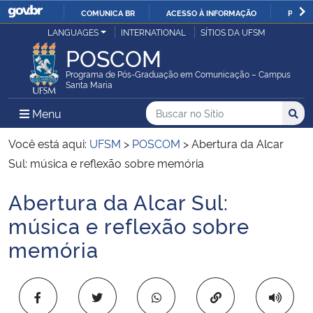
COMUNICA BR
ACESSO À INFORMAÇÃO
PARTI
Casa Civil
LANGUAGES
INTERNATIONAL
SÍTIOS DA UFSM
IR
POSCOM
PARA
Ministério da Justiça e Segurança Pública
O
Programa de Pós-Graduação em Comunicação – Campus
Santa Maria
CONTEÚDO
Ministério da Defesa
Buscar no no Sítio
Busca
Busca:
Menu Principal do Sítio
Menu
Busc
Ministério das Relações Exteriores
Você está aqui:
UFSM
>
POSCOM
>
Abertura da Alcar
Sul: música e reflexão sobre memória
Ministério da Economia
Abertura da Alcar Sul:
Início do conteúdo
Ministério da Infraestrutura
música e reflexão sobre
memória
Ministério da Agricultura, Pecuária e Abastecimento
Ministério da Educação
Copiar para área 