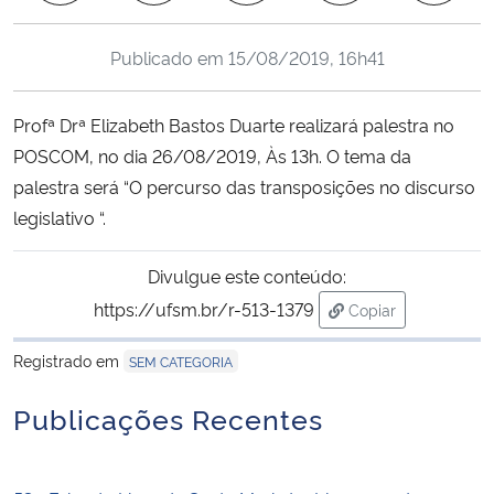
Ministério da Cidadania
Publicado em
15/08/2019, 16h41
Ministério da Saúde
Profª Drª Elizabeth Bastos Duarte realizará palestra no
Ministério de Minas e Energia
POSCOM, no dia 26/08/2019, Às 13h. O tema da
palestra será “O percurso das transposições no discurso
Ministério da Ciência, Tecnologia, Inovações e Comunicações
legislativo “.
Ministério do Meio Ambiente
Divulgue este conteúdo:
https://ufsm.br/r-513-1379
Copiar
Ministério do Turismo
para área de trans
Registrado em
SEM CATEGORIA
Ministério do Desenvolvimento Regional
Publicações Recentes
Controladoria-Geral da União
Ministério da Mulher, da Família e dos Direitos Humanos