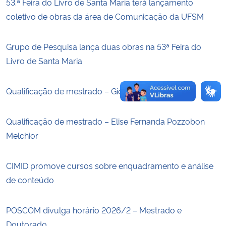
53.ª Feira do Livro de Santa Maria terá lançamento
coletivo de obras da área de Comunicação da UFSM
Secretaria-Geral
Grupo de Pesquisa lança duas obras na 53ª Feira do
Secretaria de Governo
Livro de Santa Maria
Gabinete de Segurança Institucional
Qualificação de mestrado – Giovana Sibille Franco
Advocacia-Geral da União
Qualificação de mestrado – Elise Fernanda Pozzobon
Banco Central do Brasil
Melchior
Planalto
CIMID promove cursos sobre enquadramento e análise
de conteúdo
POSCOM divulga horário 2026/2 – Mestrado e
Doutorado