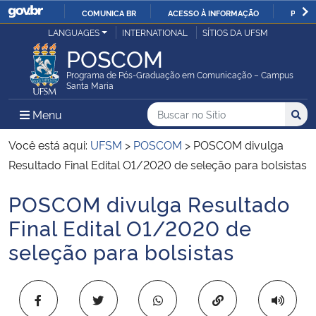
COMUNICA BR
ACESSO À INFORMAÇÃO
PARTI
Casa Civil
LANGUAGES
INTERNATIONAL
SÍTIOS DA UFSM
IR
POSCOM
PARA
Ministério da Justiça e Segurança Pública
O
Programa de Pós-Graduação em Comunicação – Campus
Santa Maria
CONTEÚDO
Ministério da Defesa
Buscar no no Sítio
Busca
Busca:
Menu Principal do Sítio
Menu
Busc
Ministério das Relações Exteriores
Você está aqui:
UFSM
>
POSCOM
>
POSCOM divulga
Resultado Final Edital O1/2020 de seleção para bolsistas
Ministério da Economia
POSCOM divulga Resultado
Início do conteúdo
Ministério da Infraestrutura
Final Edital O1/2020 de
seleção para bolsistas
Ministério da Agricultura, Pecuária e Abastecimento
Ministério da Educação
Copiar para área 