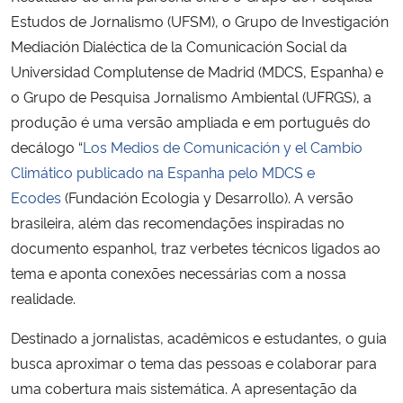
Estudos de Jornalismo (UFSM), o Grupo de Investigación
Secretaria-Geral
Mediación Dialéctica de la Comunicación Social da
Universidad Complutense de Madrid (MDCS, Espanha) e
Secretaria de Governo
o Grupo de Pesquisa Jornalismo Ambiental (UFRGS), a
produção é uma versão ampliada e em português do
Gabinete de Segurança Institucional
decálogo “
Los Medios de Comunicación y el Cambio
Climático publicado na Espanha pelo MDCS e
Advocacia-Geral da União
Ecodes
(Fundación Ecologia y Desarrollo). A versão
brasileira, além das recomendações inspiradas no
Banco Central do Brasil
documento espanhol, traz verbetes técnicos ligados ao
tema e aponta conexões necessárias com a nossa
Planalto
realidade.
Destinado a jornalistas, acadêmicos e estudantes, o guia
busca aproximar o tema das pessoas e colaborar para
uma cobertura mais sistemática. A apresentação da