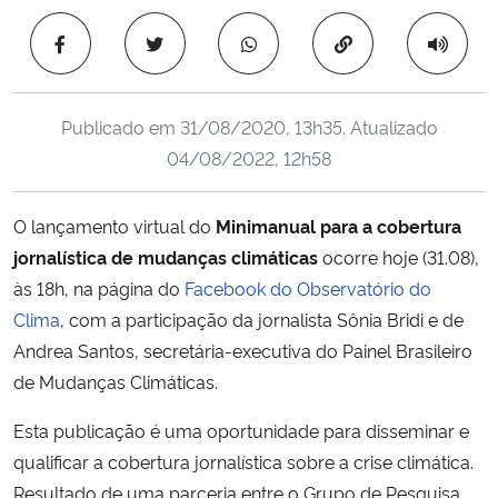
Ministério da Cidadania
Copiar para área 
Ministério da Saúde
Publicado em
31/08/2020, 13h35
. Atualizado
Ministério de Minas e Energia
04/08/2022, 12h58
Ministério da Ciência, Tecnologia, Inovações e Comunicações
O lançamento virtual do
Minimanual para a cobertura
jornalística de mudanças climáticas
ocorre hoje (31.08),
Ministério do Meio Ambiente
às 18h, na página do
Facebook do Observatório do
Ministério do Turismo
Clima
, com a participação da jornalista Sônia Bridi e de
Andrea Santos, secretária-executiva do Painel Brasileiro
Ministério do Desenvolvimento Regional
de Mudanças Climáticas.
Esta publicação é uma oportunidade para disseminar e
Controladoria-Geral da União
qualificar a cobertura jornalística sobre a crise climática.
Resultado de uma parceria entre o Grupo de Pesquisa
Ministério da Mulher, da Família e dos Direitos Humanos