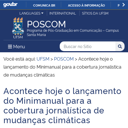
COMUNICA BR
ACESSO À INFORMAÇÃO
PARTI
Casa Civil
LANGUAGES
INTERNATIONAL
SÍTIOS DA UFSM
IR
POSCOM
PARA
Ministério da Justiça e Segurança Pública
O
Programa de Pós-Graduação em Comunicação – Campus
Santa Maria
CONTEÚDO
Ministério da Defesa
Buscar no no Sítio
Busca
Busca:
Menu Principal do Sítio
Menu
Busc
Ministério das Relações Exteriores
Você está aqui:
UFSM
>
POSCOM
>
Acontece hoje o
lançamento do Minimanual para a cobertura jornalística
Ministério da Economia
de mudanças climáticas
Acontece hoje o lançamento
Ministério da Infraestrutura
Início do conteúdo
do Minimanual para a
Ministério da Agricultura, Pecuária e Abastecimento
cobertura jornalística de
mudanças climáticas
Ministério da Educação