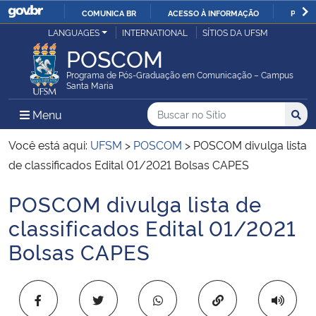
COMUNICA BR
ACESSO À INFORMAÇÃO
PARTI
Casa Civil
LANGUAGES
INTERNATIONAL
SÍTIOS DA UFSM
IR
POSCOM
PARA
Ministério da Justiça e Segurança Pública
O
Programa de Pós-Graduação em Comunicação – Campus
Santa Maria
CONTEÚDO
Ministério da Defesa
Buscar no no Sítio
Busca
Busca:
Menu Principal do Sítio
Menu
Busc
Ministério das Relações Exteriores
Você está aqui:
UFSM
>
POSCOM
>
POSCOM divulga lista
de classificados Edital 01/2021 Bolsas CAPES
Ministério da Economia
POSCOM divulga lista de
Início do conteúdo
Ministério da Infraestrutura
classificados Edital 01/2021
Bolsas CAPES
Ministério da Agricultura, Pecuária e Abastecimento
Ministério da Educação
Copiar para área 