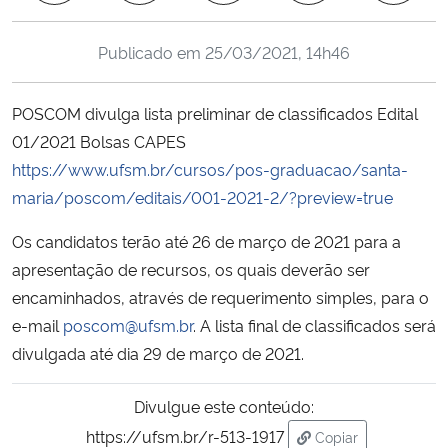
Ministério da Cidadania
Publicado em
25/03/2021, 14h46
Ministério da Saúde
POSCOM divulga lista preliminar de classificados Edital
Ministério de Minas e Energia
01/2021 Bolsas CAPES
https://www.ufsm.br/cursos/pos-graduacao/santa-
Ministério da Ciência, Tecnologia, Inovações e Comunicações
maria/poscom/editais/001-2021-2/?preview=true
Ministério do Meio Ambiente
Os candidatos terão até 26 de março de 2021 para a
apresentação de recursos, os quais deverão ser
Ministério do Turismo
encaminhados, através de requerimento simples, para o
e-mail
poscom@ufsm.br
. A lista final de classificados será
Ministério do Desenvolvimento Regional
divulgada até dia 29 de março de 2021.
Controladoria-Geral da União
Divulgue este conteúdo:
https://ufsm.br/r-513-1917
Copiar
Ministério da Mulher, da Família e dos Direitos Humanos