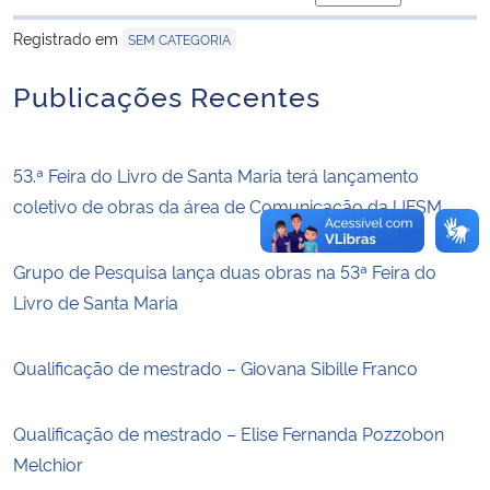
para área de trans
Registrado em
SEM CATEGORIA
Secretaria-Geral
Publicações Recentes
Secretaria de Governo
Gabinete de Segurança Institucional
53.ª Feira do Livro de Santa Maria terá lançamento
coletivo de obras da área de Comunicação da UFSM
Advocacia-Geral da União
Grupo de Pesquisa lança duas obras na 53ª Feira do
Banco Central do Brasil
Livro de Santa Maria
Planalto
Qualificação de mestrado – Giovana Sibille Franco
Qualificação de mestrado – Elise Fernanda Pozzobon
Melchior