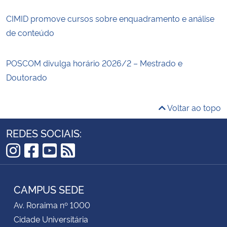
CIMID promove cursos sobre enquadramento e análise
de conteúdo
POSCOM divulga horário 2026/2 – Mestrado e
Doutorado
Voltar ao topo
REDES SOCIAIS:
Instagram
Facebook
YouTube
RSS
CAMPUS SEDE
Av. Roraima nº 1000
Cidade Universitária