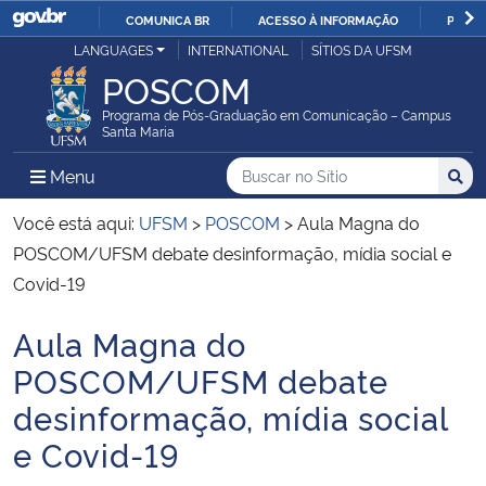
COMUNICA BR
ACESSO À INFORMAÇÃO
PARTI
Casa Civil
LANGUAGES
INTERNATIONAL
SÍTIOS DA UFSM
IR
POSCOM
PARA
Ministério da Justiça e Segurança Pública
O
Programa de Pós-Graduação em Comunicação – Campus
Santa Maria
CONTEÚDO
Ministério da Defesa
Buscar no no Sítio
Busca
Busca:
Menu Principal do Sítio
Menu
Busc
Ministério das Relações Exteriores
Você está aqui:
UFSM
>
POSCOM
>
Aula Magna do
POSCOM/UFSM debate desinformação, mídia social e
Ministério da Economia
Covid-19
Aula Magna do
Ministério da Infraestrutura
Início do conteúdo
POSCOM/UFSM debate
Ministério da Agricultura, Pecuária e Abastecimento
desinformação, mídia social
e Covid-19
Ministério da Educação