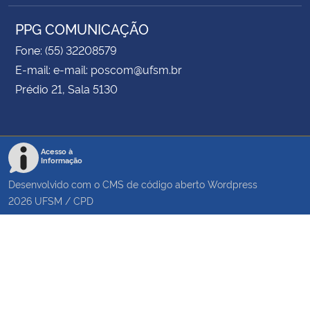
PPG COMUNICAÇÃO
Fone: (55) 32208579
E-mail: e-mail: poscom@ufsm.br
Prédio 21, Sala 5130
Acesso à
Informação
Desenvolvido com o CMS de código aberto
Wordpress
2026
UFSM
/
CPD