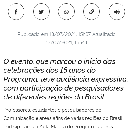
Ministério da Cidadania
Copiar para área 
Ministério da Saúde
Publicado em
13/07/2021, 15h37
. Atualizado
Ministério de Minas e Energia
13/07/2021, 15h44
Ministério da Ciência, Tecnologia, Inovações e Comunicações
O evento, que marcou o início das
celebrações dos 15 anos do
Ministério do Meio Ambiente
Programa, teve audiência expressiva,
Ministério do Turismo
com participação de pesquisadores
de diferentes regiões do Brasil
Ministério do Desenvolvimento Regional
Professores, estudantes e pesquisadores de
Controladoria-Geral da União
Comunicação e áreas afins de várias regiões do Brasil
participaram da Aula Magna do Programa de Pós-
Ministério da Mulher, da Família e dos Direitos Humanos