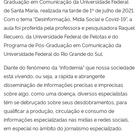
Graduação em Comunicação da Universidade Federal
de Santa Maria, realizada na tarde de 1º de julho de 2021.
Secretaria-Geral
Com o tema “Desinformação, Mídia Social e Covid-19”, a
aula foi proferida pela professora e pesquisadora Raquel
Secretaria de Governo
Recuero, da Universidade Federal de Pelotas e do
Programa de Pós-Graduação em Comunicação da
Gabinete de Segurança Institucional
Universidade Federal do Rio Grande do Sul.
Advocacia-Geral da União
Diante do fenômeno da “infodemia” que nossa sociedade
está vivendo, ou seja, a rápida e abrangente
Banco Central do Brasil
disseminação de informações precisas e imprecisas
sobre algo, como uma doença, diversos especialistas
Planalto
têm se debruçado sobre seus desdobramentos, para
qualificar a produção, circulação e consumo de
informações especializadas nas mídias e redes sociais,
em especial no âmbito do jornalismo especializado.