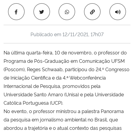
Ministério da Cidadania
Copiar para área 
Ministério da Saúde
Publicado em
12/11/2021, 17h07
Ministério de Minas e Energia
Na última quarta-feira, 10 de novembro, o professor do
Ministério da Ciência, Tecnologia, Inovações e Comunicações
Programa de Pós-Graduação em Comunicação UFSM
(Poscom), Reges Schwaab, participou do 24.º Congresso
Ministério do Meio Ambiente
de Iniciação Científica e da 4.ª Webconferência
Ministério do Turismo
Internacional de Pesquisa, promovidos pela
Universidade Santo Amaro (Unisa) e pela Universidade
Ministério do Desenvolvimento Regional
Católica Portuguesa (UCP).
No evento, o professor ministrou a palestra Panorama
Controladoria-Geral da União
da pesquisa em jornalismo ambiental no Brasil, que
abordou a trajetória e o atual contexto das pesquisas
Ministério da Mulher, da Família e dos Direitos Humanos