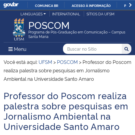
COMUNICA BR
ACESSO À INFORMAÇÃO
PARTI
Casa Civil
LANGUAGES
INTERNATIONAL
SÍTIOS DA UFSM
IR
POSCOM
PARA
Ministério da Justiça e Segurança Pública
O
Programa de Pós-Graduação em Comunicação – Campus
Santa Maria
CONTEÚDO
Ministério da Defesa
Buscar no no Sítio
Busca
Busca:
Menu Principal do Sítio
Menu
Busc
Ministério das Relações Exteriores
Você está aqui:
UFSM
>
POSCOM
>
Professor do Poscom
realiza palestra sobre pesquisas em Jornalismo
Ministério da Economia
Ambiental na Universidade Santo Amaro
Professor do Poscom realiza
Ministério da Infraestrutura
Início do conteúdo
palestra sobre pesquisas em
Ministério da Agricultura, Pecuária e Abastecimento
Jornalismo Ambiental na
Universidade Santo Amaro
Ministério da Educação