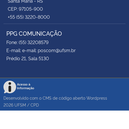
Santa Maria - RS
CEP: 97105-900
+55 (55) 3220-8000
PPG COMUNICAÇÃO
Fone: (55) 32208579
E-mail: e-mail: poscom@ufsm.br
Prédio 21, Sala 5130
Acesso à
Informação
Desenvolvido com o CMS de código aberto
Wordpress
2026
UFSM
/
CPD