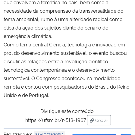
que envolvem a temática no país, bem como a
necessidade da compreensão da transversalidade do
Secretaria-Geral
tema ambiental, rumo à uma alteridade radical como
ética da ação dos sujeitos diante do cenário de
Secretaria de Governo
emergência climática.
Com o tema central Ciência, tecnologia e inovação em
Gabinete de Segurança Institucional
prol do desenvolvimento sustentável, o evento buscou
discutir as relações entre a revolução científico-
Advocacia-Geral da União
tecnológica contemporânea e o desenvolvimento
sustentável. O Congresso aconteceu na modalidade
Banco Central do Brasil
remota e contou com pesquisadores do Brasil, do Reino
Planalto
Unido e de Portugal.
Divulgue este conteúdo:
https://ufsm.br/r-513-1967
Copiar
para área de trans
Registrado em
SEM CATEGORIA