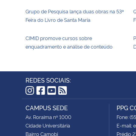
Grupo de Pesquisa lança duas obras na 53ª
Q
Feira do Livro de Santa Maria
F
CIMID promove cursos sobre
P
enquadramento e análise de conteúdo
D
REDES SOCIAIS:
Instagram
Facebook
YouTube
RSS
CAMPUS SEDE
PPG 
Av. Roraima nº 1000
Fone: (5
Cidade Universitária
E-mail:
Bairro Camobi
Prédio 2