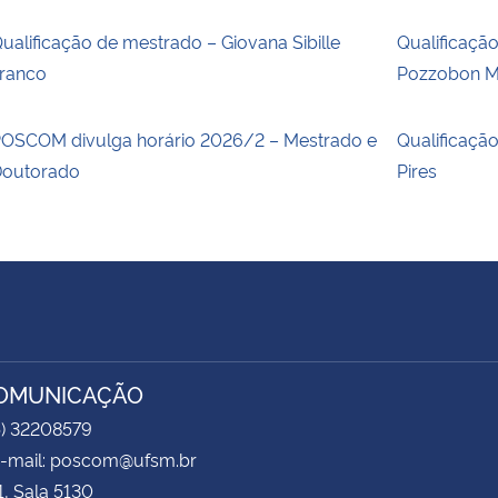
ualificação de mestrado – Giovana Sibille
Qualificaçã
ranco
Pozzobon M
OSCOM divulga horário 2026/2 – Mestrado e
Qualificaçã
outorado
Pires
COMUNICAÇÃO
5) 32208579
 e-mail: poscom@ufsm.br
1, Sala 5130