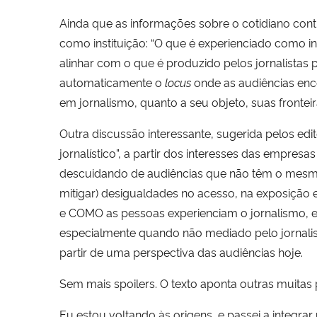
Ainda que as informações sobre o cotidiano cont
como instituição: “O que é experienciado como i
alinhar com o que é produzido pelos jornalistas p
automaticamente o
locus
onde as audiências enc
em jornalismo, quanto a seu objeto, suas fronteir
Outra discussão interessante, sugerida pelos edi
jornalístico”, a partir dos interesses das empr
descuidando de audiências que não têm o mesmo 
mitigar) desigualdades no acesso, na exposição 
e COMO as pessoas experienciam o jornalismo, 
especialmente quando não mediado pelo jornalism
partir de uma perspectiva das audiências hoje.
Sem mais spoilers. O texto aponta outras muitas
Eu estou voltando às origens, e passei a integr