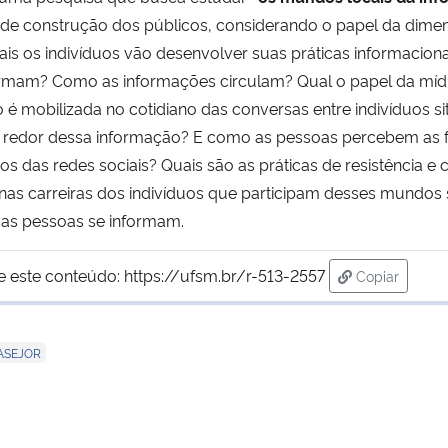
ivo de construção dos públicos, considerando o papel da dim
uais os indivíduos vão desenvolver suas práticas informacio
rmam? Como as informações circulam? Qual o papel da mídi
mobilizada no cotidiano das conversas entre indivíduos sit
o redor dessa informação? E como as pessoas percebem as 
os das redes sociais? Quais são as práticas de resistência e
nas carreiras dos indivíduos que participam desses mundos 
as pessoas se informam.
e este conteúdo:
https://ufsm.br/r-513-2557
Copiar
para área de
ASEJOR