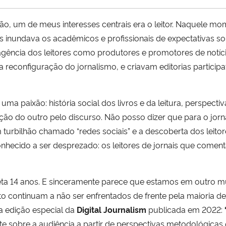
 um de meus interesses centrais era o leitor. Naquele mo
undava os acadêmicos e profissionais de expectativas sobr
agência dos leitores como produtores e promotores de notíci
na reconfiguração do jornalismo, e criavam editorias partic
 paixão: história social dos livros e da leitura, perspectivas
ção do outro pelo discurso. Não posso dizer que para o jor
 turbilhão chamado “redes sociais” e a descoberta dos leitore
ecido a ser desprezado: os leitores de jornais que coment
a 14 anos. E sinceramente parece que estamos em outro mu
ontinuam a não ser enfrentados de frente pela maioria de 
ma edição especial da
Digital Journalism
publicada em 2022:
ate sobre a audiência a partir de perspectivas metodológic