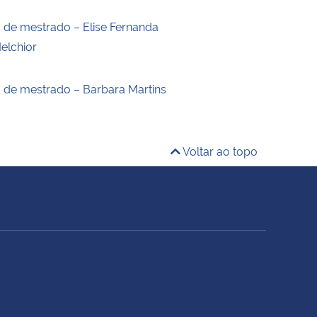
o de mestrado – Elise Fernanda
elchior
o de mestrado – Barbara Martins
Voltar ao topo