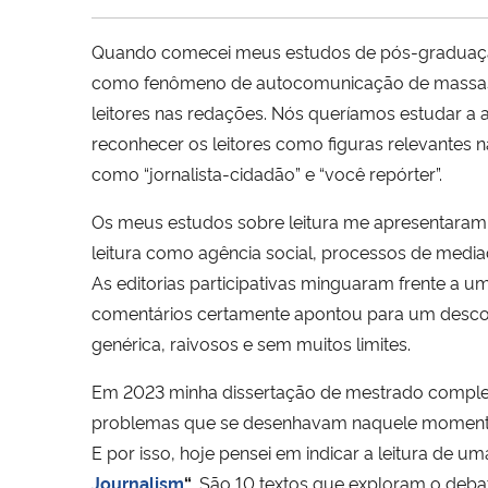
Quando comecei meus estudos de pós-graduação,
como fenômeno de autocomunicação de massas in
leitores nas redações. Nós queríamos estudar a 
reconhecer os leitores como figuras relevantes 
como “jornalista-cidadão” e “você repórter”.
Os meus estudos sobre leitura me apresentaram uma
leitura como agência social, processos de media
As editorias participativas minguaram frente a um
comentários certamente apontou para um desconh
genérica, raivosos e sem muitos limites.
Em 2023 minha dissertação de mestrado complet
problemas que se desenhavam naquele momento c
E por isso, hoje pensei em indicar a leitura de u
Journalism
“
. São 10 textos que exploram o deb