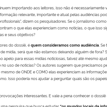
inuem importando aos leitores, isso não é necessariamente
nformação relevante, importante e atual pelas audiências p
rofissionais”, dizem os pesquisadores. Se o jornalismo como 
ontram o que elas experienciam como notícias, o que isso s
as e seus objetivos?
tores do dossiê, é
quem consideramos como audiência
. Se
esas de mídia, será que não estamos deixando alguém de fora
apelo para essas mídias noticiosas, talvez até mesmo ajud
e no uso de notícias? Os autores sugerem que precisamos pe
e mesmo de ONDE e COMO elas experienciam as informações
o. Isso poderia nos ajudar a perguntar quais são os papeis 
 provocações interessantes. E vale a pena conhecer o dossi
ar uma pesquisa que busca estudar
“os mundos locais da in