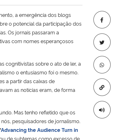
mento, a emergência dos blogs
e o potencial da participação dos
as. Os jornais passaram a
ipativas com nomes esperançosos
 cognitivistas sobre o ato de ler, a
nalismo o entusiasmo foi o mesmo.
s a partir das caixas de
Copiar para áre
avam as notícias eram, de forma
ndo. Mas tenho refletido que os
nós, pesquisadores de jornalismo.
“
Advancing the Audience Turn in
as ou de subtemas como excesso de