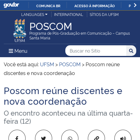
COMUNICA BR
ACESSO À INFORMAÇÃO
PARTI
Casa Civil
LANGUAGES
INTERNATIONAL
SÍTIOS DA UFSM
IR
POSCOM
PARA
Ministério da Justiça e Segurança Pública
O
Programa de Pós-Graduação em Comunicação – Campus
Santa Maria
CONTEÚDO
Ministério da Defesa
Buscar no no Sítio
Busca
Busca:
Menu Principal do Sítio
Menu
Busc
Ministério das Relações Exteriores
Você está aqui:
UFSM
>
POSCOM
>
Poscom reúne
discentes e nova coordenação
Ministério da Economia
Poscom reúne discentes e
Início do conteúdo
Ministério da Infraestrutura
nova coordenação
O encontro aconteceu na última quarta-
Ministério da Agricultura, Pecuária e Abastecimento
feira (12)
Ministério da Educação
Copiar para área 