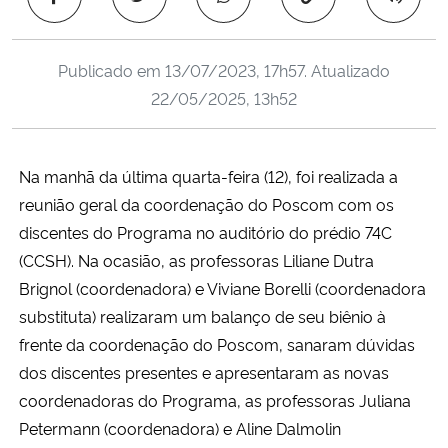
Ministério da Cidadania
Publicado em
13/07/2023, 17h57
. Atualizado
Ministério da Saúde
22/05/2025, 13h52
Ministério de Minas e Energia
Na manhã da última quarta-feira (12), foi realizada a
Ministério da Ciência, Tecnologia, Inovações e Comunicações
reunião geral da coordenação do Poscom com os
Ministério do Meio Ambiente
discentes do Programa no auditório do prédio 74C
(CCSH). Na ocasião, as professoras Liliane Dutra
Ministério do Turismo
Brignol (coordenadora) e Viviane Borelli (coordenadora
substituta) realizaram um balanço de seu biênio à
Ministério do Desenvolvimento Regional
frente da coordenação do Poscom, sanaram dúvidas
dos discentes presentes e apresentaram as novas
Controladoria-Geral da União
coordenadoras do Programa, as professoras Juliana
Petermann (coordenadora) e Aline Dalmolin
Ministério da Mulher, da Família e dos Direitos Humanos