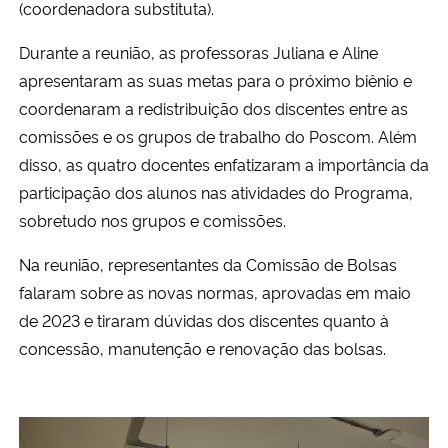
(coordenadora substituta).
Secretaria-Geral
Durante a reunião, as professoras Juliana e Aline
apresentaram as suas metas para o próximo biênio e
Secretaria de Governo
coordenaram a redistribuição dos discentes entre as
comissões e os grupos de trabalho do Poscom. Além
Gabinete de Segurança Institucional
disso, as quatro docentes enfatizaram a importância da
participação dos alunos nas atividades do Programa,
Advocacia-Geral da União
sobretudo nos grupos e comissões.
Banco Central do Brasil
Na reunião, representantes da Comissão de Bolsas
falaram sobre as novas normas, aprovadas em maio
Planalto
de 2023 e tiraram dúvidas dos discentes quanto à
concessão, manutenção e renovação das bolsas.