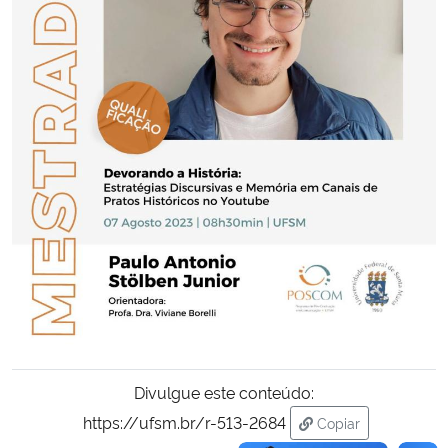
Secretaria-Geral
Secretaria de Governo
Gabinete de Segurança Institucional
Advocacia-Geral da União
Banco Central do Brasil
Planalto
Divulgue este conteúdo:
https://ufsm.br/r-513-2684
Copiar
para área de tran