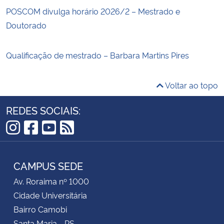
POSCOM divulga horário 2026/2 – Mestrado e
Doutorado
Qualificação de mestrado – Barbara Martins Pires
Voltar ao topo
REDES SOCIAIS:
Instagram
Facebook
YouTube
RSS
CAMPUS SEDE
Av. Roraima nº 1000
Cidade Universitária
Bairro Camobi
Santa Maria - RS