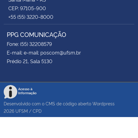
CEP: 97105-900
+55 (55) 3220-8000
PPG COMUNICAÇÃO
Fone: (55) 32208579
E-mail: e-mail: poscom@ufsm.br
Prédio 21, Sala 5130
Acesso à
Informação
Desenvolvido com o CMS de código aberto
Wordpress
2026
UFSM
/
CPD