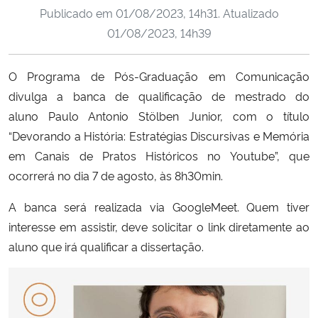
Publicado em
01/08/2023, 14h31
. Atualizado
Ministério da Cidadania
01/08/2023, 14h39
Ministério da Saúde
O Programa de Pós-Graduação em Comunicação
Ministério de Minas e Energia
divulga a banca de qualificação de mestrado do
aluno
Paulo Antonio Stölben Junior, com o título
Ministério da Ciência, Tecnologia, Inovações e Comunicações
“Devorando a História: Estratégias Discursivas e Memória
em Canais de Pratos Históricos no Youtube”, que
Ministério do Meio Ambiente
ocorrerá no dia 7 de agosto, às 8h30min.
Ministério do Turismo
A banca será realizada via GoogleMeet. Quem tiver
interesse em assistir, deve solicitar o link diretamente ao
Ministério do Desenvolvimento Regional
aluno que irá qualificar a dissertação.
Controladoria-Geral da União
Ministério da Mulher, da Família e dos Direitos Humanos