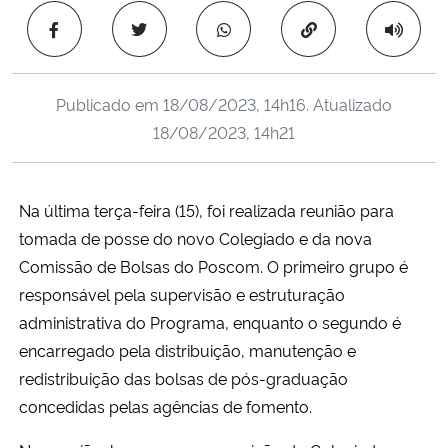
Ministério da Cidadania
Copiar para área 
Ministério da Saúde
Publicado em
18/08/2023, 14h16
. Atualizado
Ministério de Minas e Energia
18/08/2023, 14h21
Ministério da Ciência, Tecnologia, Inovações e Comunicações
Na última terça-feira (15), foi realizada reunião para
Ministério do Meio Ambiente
tomada de posse do novo Colegiado e da nova
Comissão de Bolsas do Poscom. O primeiro grupo é
Ministério do Turismo
responsável pela supervisão e estruturação
administrativa do Programa, enquanto o segundo é
Ministério do Desenvolvimento Regional
encarregado pela distribuição, manutenção e
redistribuição das bolsas de pós-graduação
Controladoria-Geral da União
concedidas pelas agências de fomento.
Ministério da Mulher, da Família e dos Direitos Humanos