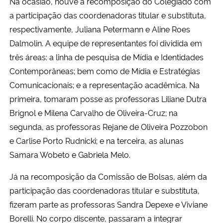
Na ocasião, houve a recomposição do Colegiado com
a participação das coordenadoras titular e substituta,
Secretaria-Geral
respectivamente, Juliana Petermann e Aline Roes
Dalmolin. A equipe de representantes foi dividida em
Secretaria de Governo
três áreas: a linha de pesquisa de Mídia e Identidades
Contemporâneas; bem como de Mídia e Estratégias
Gabinete de Segurança Institucional
Comunicacionais; e a representação acadêmica. Na
primeira, tomaram posse as professoras Liliane Dutra
Advocacia-Geral da União
Brignol e Milena Carvalho de Oliveira-Cruz; na
segunda, as professoras Rejane de Oliveira Pozzobon
Banco Central do Brasil
e Carlise Porto Rudnicki; e na terceira, as alunas
Samara Wobeto e Gabriela Melo.
Planalto
Já na recomposição da Comissão de Bolsas, além da
participação das coordenadoras titular e substituta,
fizeram parte as professoras Sandra Depexe e Viviane
Borelli. No corpo discente, passaram a integrar