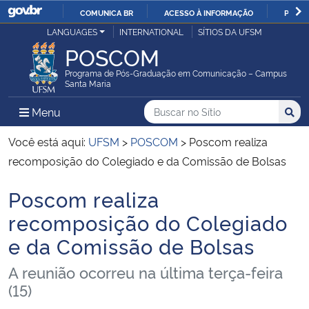
COMUNICA BR
ACESSO À INFORMAÇÃO
PARTI
Casa Civil
LANGUAGES
INTERNATIONAL
SÍTIOS DA UFSM
IR
POSCOM
PARA
Ministério da Justiça e Segurança Pública
O
Programa de Pós-Graduação em Comunicação – Campus
Santa Maria
CONTEÚDO
Ministério da Defesa
Buscar no no Sítio
Busca
Busca:
Menu Principal do Sítio
Menu
Busc
Ministério das Relações Exteriores
Você está aqui:
UFSM
>
POSCOM
>
Poscom realiza
recomposição do Colegiado e da Comissão de Bolsas
Ministério da Economia
Poscom realiza
Início do conteúdo
Ministério da Infraestrutura
recomposição do Colegiado
e da Comissão de Bolsas
Ministério da Agricultura, Pecuária e Abastecimento
A reunião ocorreu na última terça-feira
Ministério da Educação
(15)