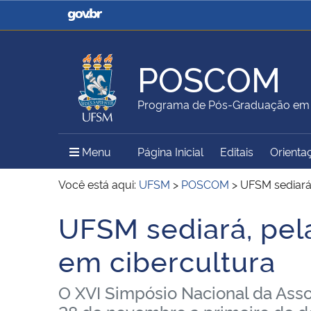
Casa Civil
Ministério da Justiça e
Segurança Pública
POSCOM
Ministério da Agricultura,
Ministério da Educação
Programa de Pós-Graduação em
Pecuária e Abastecimento
Menu Principal do Sítio
Menu
Página Inicial
Editais
Orienta
Ministério do Meio Ambiente
Ministério do Turismo
Você está aqui:
UFSM
>
POSCOM
>
UFSM sediará,
UFSM sediará, pela
Início do conteúdo
Secretaria de Governo
Gabinete de Segurança
em cibercultura
Institucional
O XVI Simpósio Nacional da Asso