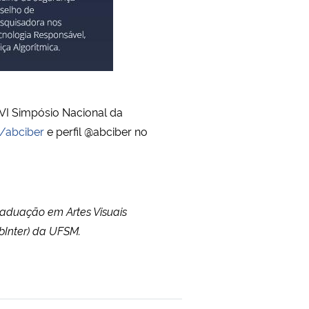
VI Simpósio Nacional da
/abciber
e perfil @abciber no
raduação em Artes Visuais
bInter) da UFSM.