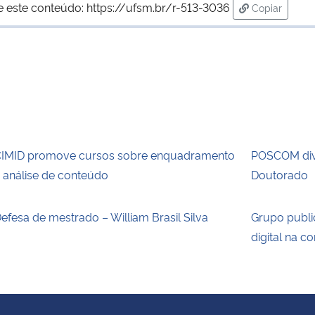
e este conteúdo:
https://ufsm.br/r-513-3036
Copiar
para área d
IMID promove cursos sobre enquadramento
POSCOM div
 análise de conteúdo
Doutorado
efesa de mestrado – William Brasil Silva
Grupo publi
digital na 