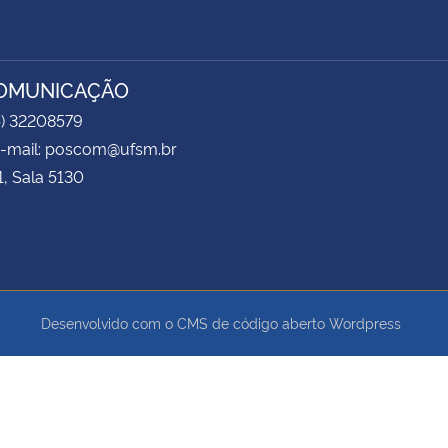
COMUNICAÇÃO
5) 32208579
 e-mail: poscom@ufsm.br
1, Sala 5130
Desenvolvido com o CMS de código aberto
Wordpress