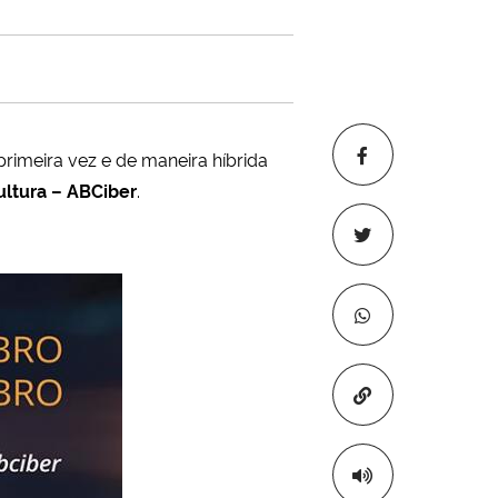
rimeira vez e de maneira híbrida
ultura – ABCiber
.
Copiar para áre