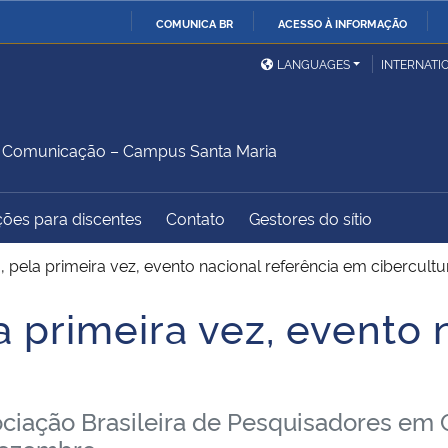
COMUNICA BR
ACESSO À INFORMAÇÃO
Ministério da Defesa
Ministério das Relações
Mini
IR
LANGUAGES
INTERNATI
Exteriores
PARA
O
Ministério da Cidadania
Ministério da Saúde
Mini
CONTEÚDO
 Comunicação – Campus Santa Maria
ções para discentes
Contato
Gestores do sítio
Ministério do
Controladoria-Geral da
Mini
Desenvolvimento Regional
União
Famí
 pela primeira vez, evento nacional referência em cibercultu
Hum
 primeira vez, evento 
Advocacia-Geral da União
Banco Central do Brasil
Plan
ciação Brasileira de Pesquisadores em 