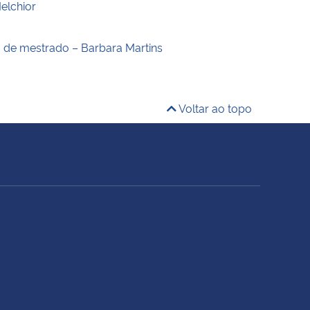
elchior
o de mestrado – Barbara Martins
Voltar ao topo