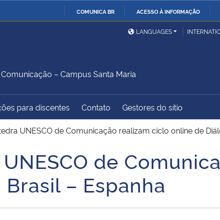
COMUNICA BR
ACESSO À INFORMAÇÃO
Ministério da Defesa
Ministério das Relações
Mini
IR
LANGUAGES
INTERNATI
Exteriores
PARA
O
Ministério da Cidadania
Ministério da Saúde
Mini
CONTEÚDO
 Comunicação – Campus Santa Maria
ções para discentes
Contato
Gestores do sítio
Ministério do
Controladoria-Geral da
Mini
Desenvolvimento Regional
União
Famí
edra UNESCO de Comunicação realizam ciclo online de Diál
Hum
 UNESCO de Comunicaç
Advocacia-Geral da União
Banco Central do Brasil
Plan
 Brasil – Espanha