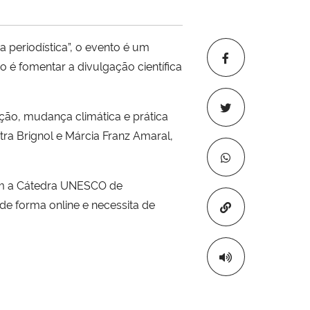
 periodística”, o evento é um
é fomentar a divulgação científica
ação, mudança climática e prática
ra Brignol e Márcia Franz Amaral,
 com a Cátedra UNESCO de
e forma online e necessita de
Copiar para áre