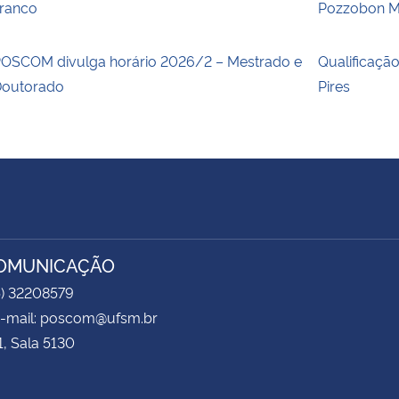
ranco
Pozzobon M
OSCOM divulga horário 2026/2 – Mestrado e
Qualificaçã
outorado
Pires
COMUNICAÇÃO
5) 32208579
 e-mail: poscom@ufsm.br
1, Sala 5130