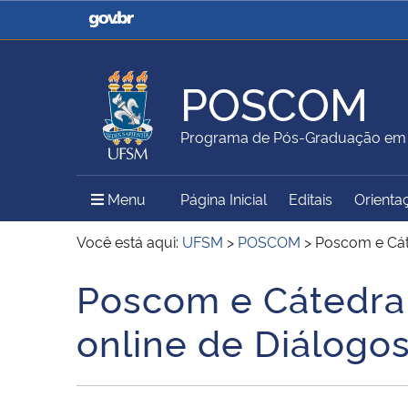
Casa Civil
Ministério da Justiça e
Segurança Pública
POSCOM
Ministério da Agricultura,
Ministério da Educação
Programa de Pós-Graduação em
Pecuária e Abastecimento
Menu Principal do Sítio
Menu
Página Inicial
Editais
Orienta
Ministério do Meio Ambiente
Ministério do Turismo
Você está aqui:
UFSM
>
POSCOM
>
Poscom e Cát
Poscom e Cátedra
Início do conteúdo
Secretaria de Governo
Gabinete de Segurança
online de Diálogos
Institucional