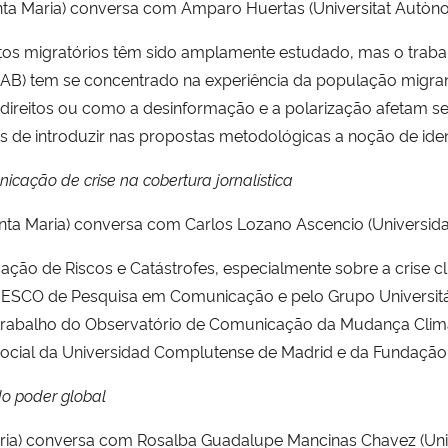
Santa Maria) conversa com Amparo Huertas (Universitat Autò
os migratórios têm sido amplamente estudado, mas o trabal
AB) tem se concentrado na experiência da população migr
 direitos ou como a desinformação e a polarização afetam se
es de introduzir nas propostas metodológicas a noção de ide
icação de crise na cobertura jornalística
nta Maria) conversa com Carlos Lozano Ascencio (Universid
ão de Riscos e Catástrofes, especialmente sobre a crise c
NESCO de Pesquisa em Comunicação e pelo Grupo Universit
 trabalho do Observatório de Comunicação da Mudança Clim
ocial da Universidad Complutense de Madrid e da Fundação 
 do poder global
aria) conversa com Rosalba Guadalupe Mancinas Chavez (Univ