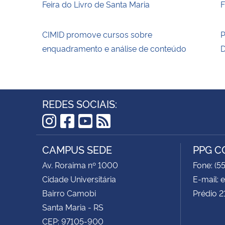
Feira do Livro de Santa Maria
F
CIMID promove cursos sobre
P
enquadramento e análise de conteúdo
D
REDES SOCIAIS:
Instagram
Facebook
YouTube
RSS
CAMPUS SEDE
PPG 
Av. Roraima nº 1000
Fone: (5
Cidade Universitária
E-mail:
Bairro Camobi
Prédio 2
Santa Maria - RS
CEP: 97105-900