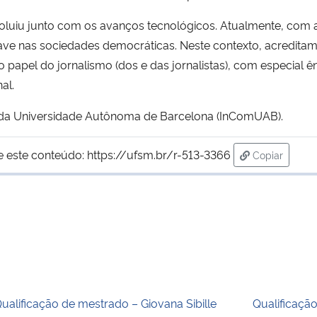
uiu junto com os avanços tecnológicos. Atualmente, com a In
e nas sociedades democráticas. Neste contexto, acreditamos
 papel do jornalismo (dos e das jornalistas), com especial 
al.
 da Universidade Autônoma de Barcelona (InComUAB).
e este conteúdo:
https://ufsm.br/r-513-3366
Copiar
para área d
ualificação de mestrado – Giovana Sibille
Qualificaçã