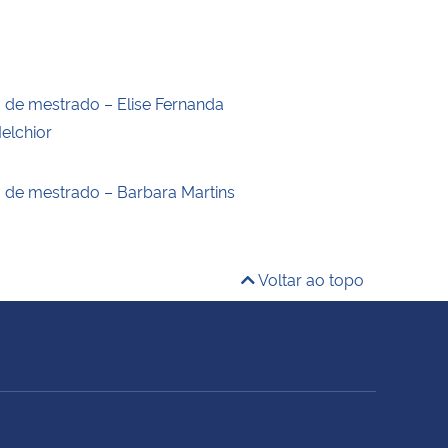
o de mestrado – Elise Fernanda
elchior
o de mestrado – Barbara Martins
Voltar ao topo