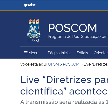
Casa Civil
Ministério da Justiça e
Segurança Pública
POSCOM
Ministério da Agricultura,
Ministério da Educação
Programa de Pós-Graduação em
Pecuária e Abastecimento
Menu Principal do Sítio
Menu
Página Inicial
Editais
Orienta
Ministério do Meio Ambiente
Ministério do Turismo
Você está aqui:
UFSM
>
POSCOM
>
Live “Diretriz
Live “Diretrizes pa
Início do conteúdo
Secretaria de Governo
Gabinete de Segurança
científica” aconte
Institucional
A transmissão será realizada às