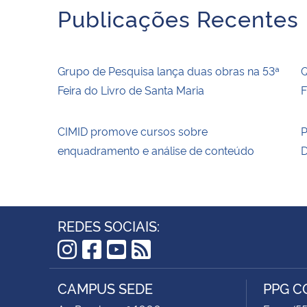
Publicações Recentes
Grupo de Pesquisa lança duas obras na 53ª
Q
Feira do Livro de Santa Maria
F
CIMID promove cursos sobre
P
enquadramento e análise de conteúdo
D
REDES SOCIAIS:
Instagram
Facebook
YouTube
RSS
CAMPUS SEDE
PPG 