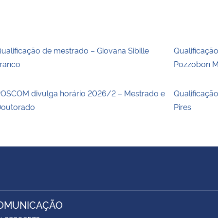
ualificação de mestrado – Giovana Sibille
Qualificaçã
ranco
Pozzobon M
OSCOM divulga horário 2026/2 – Mestrado e
Qualificaçã
outorado
Pires
COMUNICAÇÃO