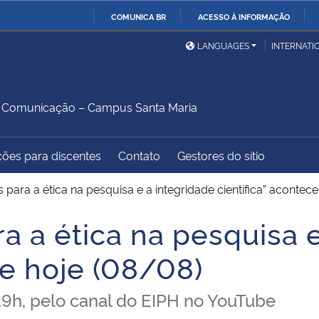
COMUNICA BR
ACESSO À INFORMAÇÃO
Ministério da Defesa
Ministério das Relações
Mini
IR
LANGUAGES
INTERNATI
Exteriores
PARA
O
Ministério da Cidadania
Ministério da Saúde
Mini
CONTEÚDO
 Comunicação – Campus Santa Maria
ções para discentes
Contato
Gestores do sítio
Ministério do
Controladoria-Geral da
Mini
Desenvolvimento Regional
União
Famí
es para a ética na pesquisa e a integridade científica” acontec
Hum
ra a ética na pesquisa 
Advocacia-Geral da União
Banco Central do Brasil
Plan
ce hoje (08/08)
 19h, pelo canal do EIPH no YouTube