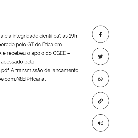
e a integridade científica”, às 19h
borado pelo GT de Ética em
LA e recebeu
o apoio do CGEE
–
r acessado pelo
.pdf
. A transmissão de lançamento
ube.com/@EIPHcanal
.
Copiar para áre