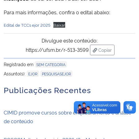
Para mais informações, confira o edital abaixo:
Secretaria-Geral
Edital de TCCs ejor 2025
Baixar
Secretaria de Governo
Divulgue este conteúdo:
Gabinete de Segurança Institucional
https://ufsm.br/r-513-3599
Copiar
para área de tran
Advocacia-Geral da União
Registrado em
SEM CATEGORIA
,
Assunto(s):
EJOR
PESQUISASEJOR
Banco Central do Brasil
Publicações Recentes
Planalto
CIMID promove cursos sobre enquadramento e análise
de conteúdo