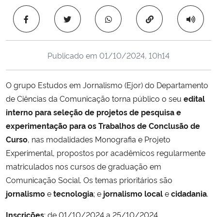
Ministério da Cidadania
Copiar para área 
Ministério da Saúde
Publicado em
01/10/2024, 10h14
Ministério de Minas e Energia
O grupo Estudos em Jornalismo (Ejor) do Departamento
Ministério da Ciência, Tecnologia, Inovações e Comunicações
de Ciências da Comunicação torna público o seu
edital
interno para seleção de projetos de pesquisa e
Ministério do Meio Ambiente
experimentação para os Trabalhos de Conclusão de
Ministério do Turismo
Curso
, nas modalidades Monografia e Projeto
Experimental, propostos por acadêmicos regularmente
Ministério do Desenvolvimento Regional
matriculados nos cursos de graduação em
Comunicação Social. Os temas prioritários são
Controladoria-Geral da União
jornalismo
e
tecnologia
; e
jornalismo local
e
cidadania
.
Inscrições
: de 01/10/2024 a 25/10/2024
Ministério da Mulher, da Família e dos Direitos Humanos