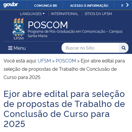
COMUNICA BR
ACESSO À INFORMAÇÃO
PARTI
Casa Civil
LANGUAGES
INTERNATIONAL
SÍTIOS DA UFSM
IR
POSCOM
PARA
Ministério da Justiça e Segurança Pública
O
Programa de Pós-Graduação em Comunicação – Campus
Santa Maria
CONTEÚDO
Ministério da Defesa
Buscar no no Sítio
Busca
Busca:
Menu Principal do Sítio
Menu
Busc
Ministério das Relações Exteriores
Você está aqui:
UFSM
>
POSCOM
>
Ejor abre edital para
seleção de propostas de Trabalho de Conclusão de
Ministério da Economia
Curso para 2025
Ejor abre edital para seleção
Ministério da Infraestrutura
Início do conteúdo
de propostas de Trabalho de
Ministério da Agricultura, Pecuária e Abastecimento
Conclusão de Curso para
2025
Ministério da Educação