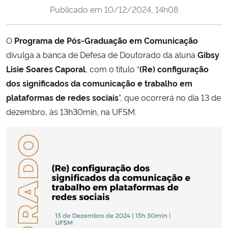
Publicado em
10/12/2024, 14h08
Ministério da Cidadania
Ministério da Saúde
O
Programa de Pós-Graduação em Comunicação
divulga a banca de Defesa de Doutorado da aluna
Gibsy
Ministério de Minas e Energia
Lisie Soares Caporal
, com o título “
(Re) configuração
dos significados da comunicação e trabalho em
Ministério da Ciência, Tecnologia, Inovações e Comunicações
plataformas de redes sociais
”, que ocorrerá no dia 13 de
dezembro, às 13h30min, na UFSM.
Ministério do Meio Ambiente
Ministério do Turismo
Ministério do Desenvolvimento Regional
Controladoria-Geral da União
Ministério da Mulher, da Família e dos Direitos Humanos