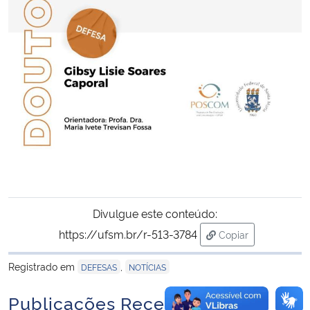
Secretaria-Geral
Secretaria de Governo
Gabinete de Segurança Institucional
Advocacia-Geral da União
Banco Central do Brasil
Divulgue este conteúdo:
Planalto
https://ufsm.br/r-513-3784
Copiar
para área de trans
Registrado em
,
DEFESAS
NOTÍCIAS
Publicações Recentes