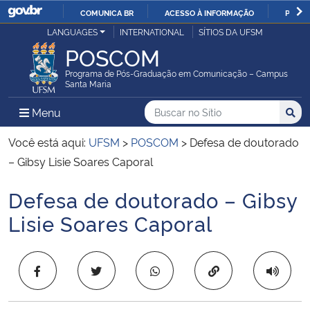
COMUNICA BR
ACESSO À INFORMAÇÃO
PARTI
Casa Civil
LANGUAGES
INTERNATIONAL
SÍTIOS DA UFSM
IR
POSCOM
PARA
Ministério da Justiça e Segurança Pública
O
Programa de Pós-Graduação em Comunicação – Campus
Santa Maria
CONTEÚDO
Ministério da Defesa
Buscar no no Sítio
Busca
Busca:
Menu Principal do Sítio
Menu
Busc
Ministério das Relações Exteriores
Você está aqui:
UFSM
>
POSCOM
>
Defesa de doutorado
– Gibsy Lisie Soares Caporal
Ministério da Economia
Defesa de doutorado – Gibsy
Início do conteúdo
Ministério da Infraestrutura
Lisie Soares Caporal
Ministério da Agricultura, Pecuária e Abastecimento
Copiar para área 
Ministério da Educação