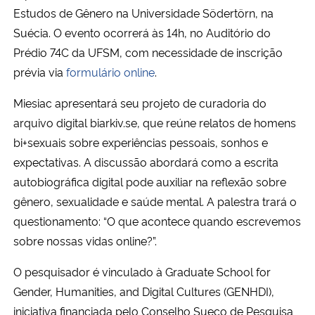
Estudos de Gênero na Universidade Södertörn, na
Suécia. O evento ocorrerá às 14h, no Auditório do
Secretaria-Geral
Prédio 74C da UFSM, com necessidade de inscrição
Secretaria de Governo
prévia via
formulário online
.
Miesiac apresentará seu projeto de curadoria do
Gabinete de Segurança Institucional
arquivo digital biarkiv.se, que reúne relatos de homens
bi+sexuais sobre experiências pessoais, sonhos e
Advocacia-Geral da União
expectativas. A discussão abordará como a escrita
autobiográfica digital pode auxiliar na reflexão sobre
Banco Central do Brasil
gênero, sexualidade e saúde mental. A palestra trará o
Planalto
questionamento: “O que acontece quando escrevemos
sobre nossas vidas online?”.
O pesquisador é vinculado à Graduate School for
Gender, Humanities, and Digital Cultures (GENHDI),
iniciativa financiada pelo Conselho Sueco de Pesquisa