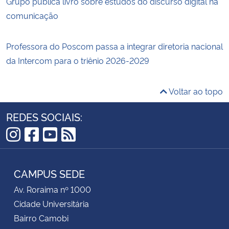
Grupo publica livro sobre estudos do discurso digital na
comunicação
Professora do Poscom passa a integrar diretoria nacional
da Intercom para o triênio 2026-2029
Voltar ao topo
REDES SOCIAIS:
Instagram
Facebook
YouTube
RSS
CAMPUS SEDE
Av. Roraima nº 1000
Cidade Universitária
Bairro Camobi