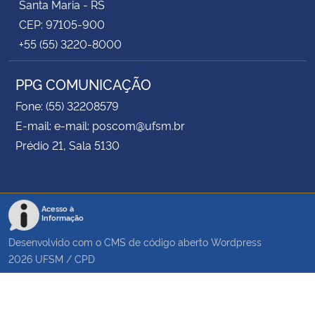
Santa Maria - RS
CEP: 97105-900
+55 (55) 3220-8000
PPG COMUNICAÇÃO
Fone: (55) 32208579
E-mail: e-mail: poscom@ufsm.br
Prédio 21, Sala 5130
Acesso à
Informação
Desenvolvido com o CMS de código aberto
Wordpress
2026
UFSM
/
CPD