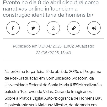
Evento no dia 8 de abril discutirá como
Ministério da Cidadania
narrativas online influenciam a
construção identitária de homens bi+
Ministério da Saúde
Copiar para área 
Ministério de Minas e Energia
Ministério da Ciência, Tecnologia, Inovações e Comunicações
Publicado em
03/04/2025, 11h02
. Atualizado
22/05/2025, 13h49
Ministério do Meio Ambiente
Ministério do Turismo
Na próxima terça-feira, 8 de abril de 2025, o Programa
de Pós-Graduação em Comunicação (Poscom) da
Ministério do Desenvolvimento Regional
Universidade Federal de Santa Maria (UFSM) realizará a
palestra “Escrevendo Vidas, Curando Imaginários:
Controladoria-Geral da União
Sobre a Prática Digital Auto/biográfica de Homens Bi+”.
O palestrante será Mateusz Miesiac, doutorando em
Ministério da Mulher, da Família e dos Direitos Humanos