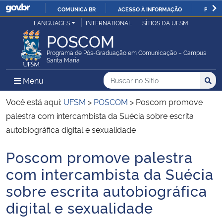
COMUNICA BR
ACESSO À INFORMAÇÃO
PARTI
Casa Civil
LANGUAGES
INTERNATIONAL
SÍTIOS DA UFSM
IR
POSCOM
PARA
Ministério da Justiça e Segurança Pública
O
Programa de Pós-Graduação em Comunicação – Campus
Santa Maria
CONTEÚDO
Ministério da Defesa
Buscar no no Sítio
Busca
Busca:
Menu Principal do Sítio
Menu
Busc
Ministério das Relações Exteriores
Você está aqui:
UFSM
>
POSCOM
>
Poscom promove
palestra com intercambista da Suécia sobre escrita
Ministério da Economia
autobiográfica digital e sexualidade
Poscom promove palestra
Ministério da Infraestrutura
Início do conteúdo
com intercambista da Suécia
Ministério da Agricultura, Pecuária e Abastecimento
sobre escrita autobiográfica
digital e sexualidade
Ministério da Educação