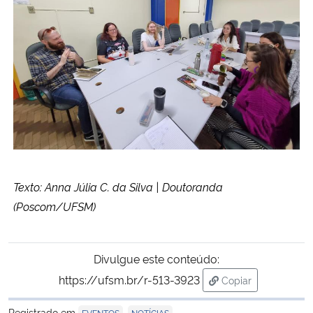
Texto: Anna Júlia C. da Silva | Doutoranda
(Poscom/UFSM)
Divulgue este conteúdo:
https://ufsm.br/r-513-3923
Copiar
para área de tran
Registrado em
,
EVENTOS
NOTÍCIAS