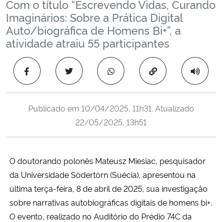
Com o título “Escrevendo Vidas, Curando
Ministério da Cidadania
Imaginários: Sobre a Prática Digital
Auto/biográfica de Homens Bi+”, a
Ministério da Saúde
atividade atraiu 55 participantes
Ministério de Minas e Energia
Copiar para área 
Ministério da Ciência, Tecnologia, Inovações e Comunicações
Publicado em
10/04/2025, 11h31
. Atualizado
Ministério do Meio Ambiente
22/05/2025, 13h51
Ministério do Turismo
O doutorando polonês Mateusz Miesiac, pesquisador
Ministério do Desenvolvimento Regional
da Universidade Södertörn (Suécia), apresentou na
última terça-feira, 8 de abril de 2025, sua investigação
Controladoria-Geral da União
sobre narrativas autobiográficas digitais de homens bi+.
O evento, realizado no Auditório do Prédio 74C da
Ministério da Mulher, da Família e dos Direitos Humanos