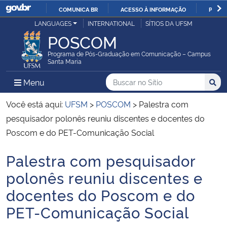
COMUNICA BR
ACESSO À INFORMAÇÃO
PARTI
Casa Civil
LANGUAGES
INTERNATIONAL
SÍTIOS DA UFSM
IR
POSCOM
PARA
Ministério da Justiça e Segurança Pública
O
Programa de Pós-Graduação em Comunicação – Campus
Santa Maria
CONTEÚDO
Ministério da Defesa
Buscar no no Sítio
Busca
Busca:
Menu Principal do Sítio
Menu
Busc
Ministério das Relações Exteriores
Você está aqui:
UFSM
>
POSCOM
>
Palestra com
pesquisador polonês reuniu discentes e docentes do
Ministério da Economia
Poscom e do PET-Comunicação Social
Palestra com pesquisador
Ministério da Infraestrutura
Início do conteúdo
polonês reuniu discentes e
Ministério da Agricultura, Pecuária e Abastecimento
docentes do Poscom e do
PET-Comunicação Social
Ministério da Educação