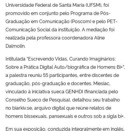
Universidade Federal de Santa Maria (UFSM), foi
promovido em conjunto pelo Programa de Pós-
Secretaria-Geral
Graduação em Comunicação (Poscom) e pelo PET-
Comunicação Social da instituição. A mediação foi
Secretaria de Governo
realizada pela professora coordenadora Aline
Gabinete de Segurança Institucional
Dalmolin.
Intitulada “Escrevendo Vidas, Curando Imaginários:
Advocacia-Geral da União
Sobre a Prática Digital Auto/biográfica de Homens Bi+”,
a palestra reuniu 55 participantes, entre discentes de
Banco Central do Brasil
graduação, pós-graduação e docentes. Miesiac,
vinculado à iniciativa sueca GENHDI (financiada pelo
Planalto
Conselho Sueco de Pesquisa), detalhou seu trabalho
no biarkiv.se, arquivo digital que reúne relatos de
homens bissexuais, pansexuais e outros sob a sigla bi+.
Em sua exposição, conduzida integralmente em inglês,