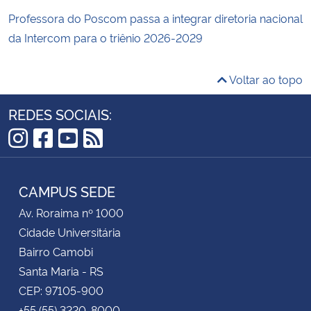
Professora do Poscom passa a integrar diretoria nacional
da Intercom para o triênio 2026-2029
Voltar ao topo
REDES SOCIAIS:
Instagram
Facebook
YouTube
RSS
CAMPUS SEDE
Av. Roraima nº 1000
Cidade Universitária
Bairro Camobi
Santa Maria - RS
CEP: 97105-900
+55 (55) 3220-8000