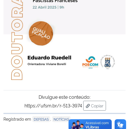
Secretaria-Geral
Secretaria de Governo
Gabinete de Segurança Institucional
Advocacia-Geral da União
Banco Central do Brasil
Planalto
Divulgue este conteúdo:
https://ufsm.br/r-513-3974
Copiar
para área de trans
Registrado em
,
DEFESAS
NOTÍCIAS