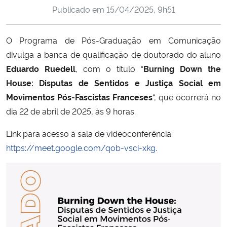
Publicado em
15/04/2025, 9h51
Ministério da Cidadania
Ministério da Saúde
O Programa de Pós-Graduação em Comunicação
divulga a banca de qualificação de doutorado do aluno
Ministério de Minas e Energia
Eduardo Ruedell
, com o título “
Burning Down the
House: Disputas de Sentidos e Justiça Social em
Ministério da Ciência, Tecnologia, Inovações e Comunicações
Movimentos Pós-Fascistas Franceses
“, que ocorrerá no
dia 22 de abril de 2025, às 9 horas.
Ministério do Meio Ambiente
Link para acesso à sala de videoconferência:
Ministério do Turismo
https://meet.google.com/qob-vsci-xkg.
Ministério do Desenvolvimento Regional
Controladoria-Geral da União
Ministério da Mulher, da Família e dos Direitos Humanos