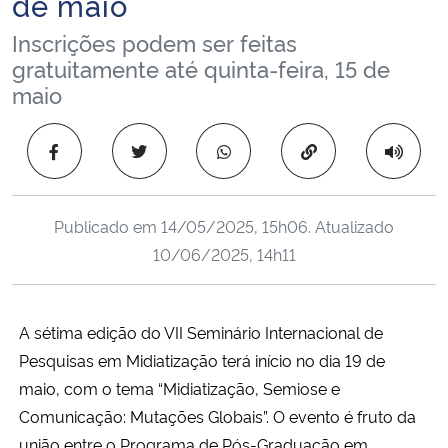
de maio
Ministério da Cidadania
Inscrições podem ser feitas
gratuitamente até quinta-feira, 15 de
Ministério da Saúde
maio
Ministério de Minas e Energia
Copiar para área 
Ministério da Ciência, Tecnologia, Inovações e Comunicações
Publicado em
14/05/2025, 15h06
. Atualizado
Ministério do Meio Ambiente
10/06/2025, 14h11
Ministério do Turismo
A sétima edição do VII Seminário Internacional de
Ministério do Desenvolvimento Regional
Pesquisas em Midiatização terá início no dia 19 de
maio, com o tema “Midiatização, Semiose e
Controladoria-Geral da União
Comunicação: Mutações Globais”. O evento é fruto da
Ministério da Mulher, da Família e dos Direitos Humanos
união entre o Programa de Pós-Graduação em