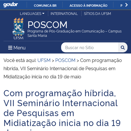
COMUNICA BR
ACESSO À INFORMAÇÃO
PARTI
Casa Civil
LANGUAGES
INTERNATIONAL
SÍTIOS DA UFSM
IR
POSCOM
PARA
Ministério da Justiça e Segurança Pública
O
Programa de Pós-Graduação em Comunicação – Campus
Santa Maria
CONTEÚDO
Ministério da Defesa
Buscar no no Sítio
Busca
Busca:
Menu Principal do Sítio
Menu
Busc
Ministério das Relações Exteriores
Você está aqui:
UFSM
>
POSCOM
>
Com programação
híbrida, VII Seminário Internacional de Pesquisas em
Ministério da Economia
Midiatização inicia no dia 19 de maio
Com programação híbrida,
Ministério da Infraestrutura
Início do conteúdo
VII Seminário Internacional
Ministério da Agricultura, Pecuária e Abastecimento
de Pesquisas em
Midiatização inicia no dia 19
Ministério da Educação