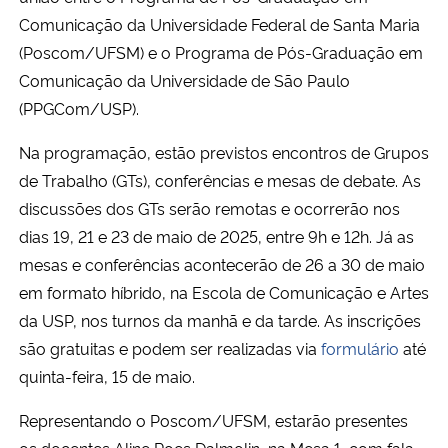
Comunicação da Universidade Federal de Santa Maria
Secretaria-Geral
(Poscom/UFSM) e o Programa de Pós-Graduação em
Comunicação da Universidade de São Paulo
Secretaria de Governo
(PPGCom/USP).
Na programação, estão previstos encontros de Grupos
Gabinete de Segurança Institucional
de Trabalho (GTs), conferências e mesas de debate. As
Advocacia-Geral da União
discussões dos GTs serão remotas e ocorrerão nos
dias 19, 21 e 23 de maio de 2025, entre 9h e 12h. Já as
Banco Central do Brasil
mesas e conferências acontecerão de 26 a 30 de maio
em formato híbrido, na Escola de Comunicação e Artes
Planalto
da USP, nos turnos da manhã e da tarde. As inscrições
são gratuitas e podem ser realizadas via
formulário
até
quinta-feira, 15 de maio.
Representando o Poscom/UFSM, estarão presentes
os docentes Aline Roes Dalmolin, na Mesa 1, com fala