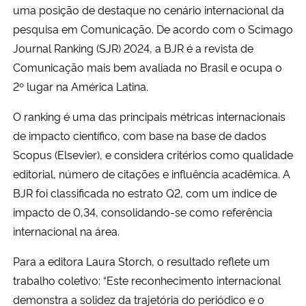
uma posição de destaque no cenário internacional da
pesquisa em Comunicação. De acordo com o Scimago
Secretaria-Geral
Journal Ranking (SJR) 2024, a BJR é a revista de
Comunicação mais bem avaliada no Brasil e ocupa o
Secretaria de Governo
2º lugar na América Latina.
Gabinete de Segurança Institucional
O ranking é uma das principais métricas internacionais
de impacto científico, com base na base de dados
Advocacia-Geral da União
Scopus (Elsevier), e considera critérios como qualidade
editorial, número de citações e influência acadêmica. A
Banco Central do Brasil
BJR foi classificada no estrato Q2, com um índice de
impacto de 0,34, consolidando-se como referência
Planalto
internacional na área.
Para a editora Laura Storch, o resultado reflete um
trabalho coletivo: “Este reconhecimento internacional
demonstra a solidez da trajetória do periódico e o