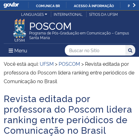
COMUNICA BR
ACESSO À INFORMAÇÃO
PARTI
Casa Civil
LANGUAGES
INTERNATIONAL
SÍTIOS DA UFSM
IR
POSCOM
PARA
Ministério da Justiça e Segurança Pública
O
Programa de Pós-Graduação em Comunicação – Campus
Santa Maria
CONTEÚDO
Ministério da Defesa
Buscar no no Sítio
Busca
Busca:
Menu Principal do Sítio
Menu
Busc
Ministério das Relações Exteriores
Você está aqui:
UFSM
>
POSCOM
>
Revista editada por
professora do Poscom lidera ranking entre periódicos de
Ministério da Economia
Comunicação no Brasil
Revista editada por
Ministério da Infraestrutura
Início do conteúdo
professora do Poscom lidera
Ministério da Agricultura, Pecuária e Abastecimento
ranking entre periódicos de
Comunicação no Brasil
Ministério da Educação