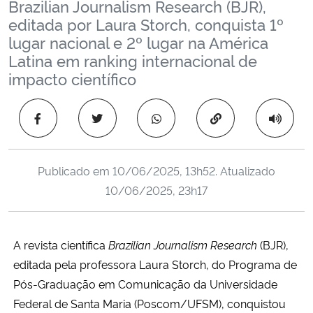
Brazilian Journalism Research (BJR),
Ministério da Cidadania
editada por Laura Storch, conquista 1º
lugar nacional e 2º lugar na América
Ministério da Saúde
Latina em ranking internacional de
impacto científico
Ministério de Minas e Energia
Copiar para área 
Ministério da Ciência, Tecnologia, Inovações e Comunicações
Ministério do Meio Ambiente
Publicado em
10/06/2025, 13h52
. Atualizado
10/06/2025, 23h17
Ministério do Turismo
Ministério do Desenvolvimento Regional
A revista científica
Brazilian Journalism Research
(BJR),
editada pela professora Laura Storch, do Programa de
Controladoria-Geral da União
Pós-Graduação em Comunicação da Universidade
Federal de Santa Maria (Poscom/UFSM), conquistou
Ministério da Mulher, da Família e dos Direitos Humanos