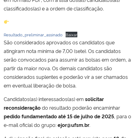
classificados(as) e a ordem de classificação.
Secretaria-Geral
Secretaria de Governo
Resultado_preliminar_assinado
Baixar
São considerados aprovados os candidatos que
Gabinete de Segurança Institucional
atingiram nota mínima de 7,00 (sete). Os candidatos
serão convocados para assumir as bolsas em ordem, a
Advocacia-Geral da União
partir da maior nova. Os demais candidatos são
considerados suplentes e poderão vir a ser chamados
Banco Central do Brasil
em eventual liberação de bolsa.
Planalto
Candidatos(as) interessados(as) em
solicitar
reconsideração
do resultado poderão encaminhar
pedido fundamentado até 15 de julho de 2025
, para o
e-mail oficial do grupo:
ejor@ufsm.br
.