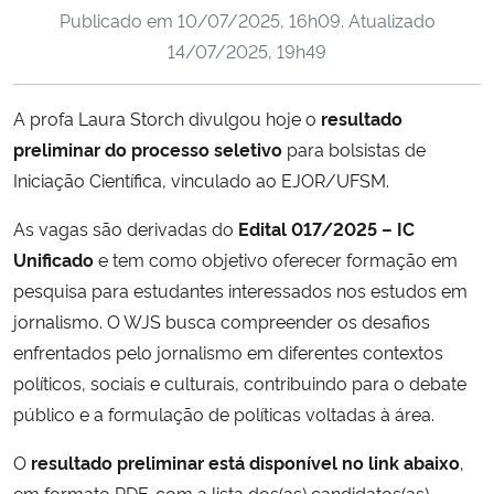
Publicado em
10/07/2025, 16h09
. Atualizado
Ministério da Cidadania
14/07/2025, 19h49
Ministério da Saúde
A profa Laura Storch divulgou hoje o
resultado
Ministério de Minas e Energia
preliminar do processo seletivo
para bolsistas de
Iniciação Científica, vinculado ao EJOR/UFSM.
Ministério da Ciência, Tecnologia, Inovações e Comunicações
As vagas são derivadas do
Edital 017/2025 – IC
Ministério do Meio Ambiente
Unificado
e tem como objetivo oferecer formação em
pesquisa para estudantes interessados nos estudos em
Ministério do Turismo
jornalismo. O WJS busca compreender os desafios
enfrentados pelo jornalismo em diferentes contextos
Ministério do Desenvolvimento Regional
políticos, sociais e culturais, contribuindo para o debate
público e a formulação de políticas voltadas à área.
Controladoria-Geral da União
O
resultado preliminar está disponível no link abaixo
,
Ministério da Mulher, da Família e dos Direitos Humanos
em formato PDF, com a lista dos(as) candidatos(as)