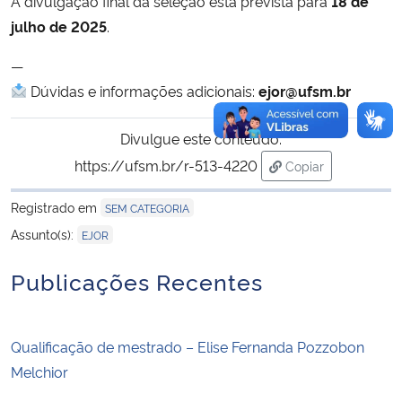
A divulgação final da seleção está prevista para
18 de
julho de 2025
.
—
Dúvidas e informações adicionais:
ejor@ufsm.br
Divulgue este conteúdo:
https://ufsm.br/r-513-4220
Copiar
para área de tran
Registrado em
SEM CATEGORIA
Assunto(s):
EJOR
Publicações Recentes
Qualificação de mestrado – Elise Fernanda Pozzobon
Melchior