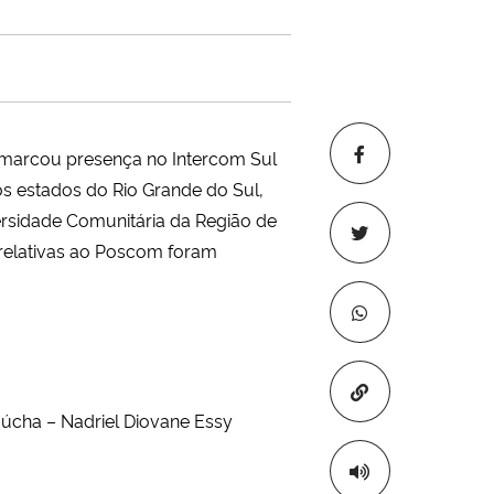
marcou presença no Intercom Sul
os estados do Rio Grande do Sul,
rsidade Comunitária da Região de
relativas ao Poscom foram
Copiar para áre
Gaúcha – Nadriel Diovane Essy