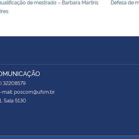
ualificação de mestrado – Barbara Martins
Defesa de me
ires
COMUNICAÇÃO
5) 32208579
 e-mail: poscom@ufsm.br
1, Sala 5130