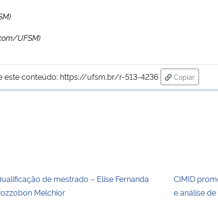
SM)
oscom/UFSM)
e este conteúdo:
https://ufsm.br/r-513-4236
Copiar
para área d
ualificação de mestrado – Elise Fernanda
CIMID prom
ozzobon Melchior
e análise d