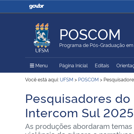
Casa Civil
Ministério da Justiça e
Segurança Pública
POSCOM
Ministério da Agricultura,
Ministério da Educação
Programa de Pós-Graduação em
Pecuária e Abastecimento
Menu Principal do Sítio
Menu
Página Inicial
Editais
Orienta
Ministério do Meio Ambiente
Ministério do Turismo
Você está aqui:
UFSM
>
POSCOM
>
Pesquisadore
Pesquisadores do
Início do conteúdo
Secretaria de Governo
Gabinete de Segurança
Intercom Sul 2025
Institucional
As produções abordaram temas como