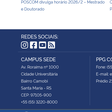
POSCOM divulga horário 2026/2 – Mestrado
Q
e Doutorado
P
REDES SOCIAIS:
Instagram
Facebook
YouTube
RSS
CAMPUS SEDE
PPG 
Av. Roraima nº 1000
Fone: (5
Cidade Universitária
E-mail:
Bairro Camobi
Prédio 2
Santa Maria - RS
CEP: 97105-900
+55 (55) 3220-8000