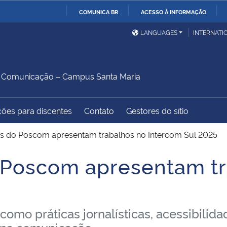
COMUNICA BR
ACESSO À INFORMAÇÃO
Ministério da Defesa
Ministério das Relações
Mini
IR
LANGUAGES
INTERNATI
Exteriores
PARA
O
Ministério da Cidadania
Ministério da Saúde
Mini
CONTEÚDO
 Comunicação – Campus Santa Maria
ções para discentes
Contato
Gestores do sítio
Ministério do
Controladoria-Geral da
Mini
Desenvolvimento Regional
União
Famí
s do Poscom apresentam trabalhos no Intercom Sul 2025
Hum
 Poscom apresentam tr
Advocacia-Geral da União
Banco Central do Brasil
Plan
 práticas jornalísticas, acessibilidade, 