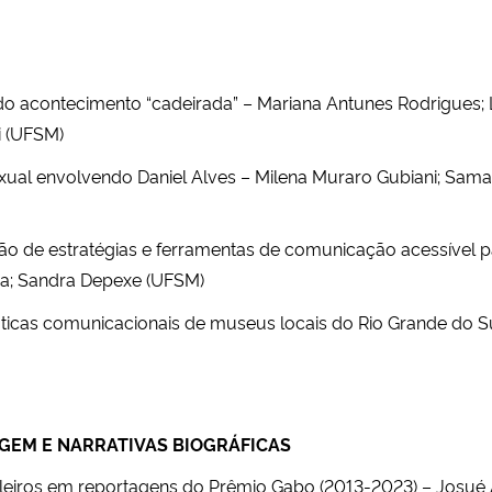
 do acontecimento “cadeirada” – Mariana Antunes Rodrigues; 
li (UFSM)
ual envolvendo Daniel Alves – Milena Muraro Gubiani; Samara
ão de estratégias e ferramentas de comunicação acessível 
ra; Sandra Depexe (UFSM)
cas comunicacionais de museus locais do Rio Grande do Sul
AGEM E NARRATIVAS BIOGRÁFICAS
sileiros em reportagens do Prêmio Gabo (2013-2023) – Josué Â